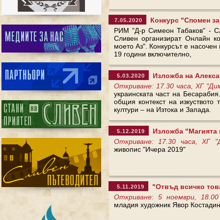
Конкурс "Спомен за
7.05.2020
РИМ "Д-р Симеон Табаков" - С
Сливен организират Онлайн к
моето Аз". Конкурсът е насочен
19 години включително,
Изложба на Алексан
5.03.2020
Откриване: 17.30 часа, ХГ "Д
украинската част на Бесарабия
общия контекст на изкуството 
култури – на Изтока и Запада.
Изложба "Магията н
5.12.2019
Откриване: 17.30 часа, ХГ 
живопис "Ичера 2019"
"Отвъд всичко това
5.11.2019
Откриване: 5 ноември, 18.00
младия художник Явор Костади