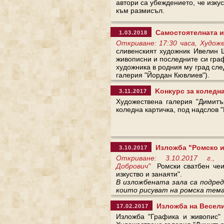
автори са убеждението, че изку
към размисъл.
Самостоятелната и
1.03.2018
Откриване: 17:30 часа, Худож
сливенският художник Ивелин 
живописни и последните си граф
художника в родния му град след
галерия "Йордан Кювлиев").
Kонкурс за коледна
3.11.2017
Художествена галерия "Димитър
коледна картичка, под надслов "
Изложба "Ромско из
3.10.2017
Откриване: 3.10.2017 г.,
Добрович"
Ромски сватбен чеиз
изкуство и занаяти".
В изложбената зала са подред
които рисуват на ромска тем
Изложба на Весели
17.02.2017
Изложба "Графика и живопис"