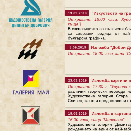
"Изкуството на гра
19.09.2019
Откриване: 18.00 часа, Худ
къща")
В експозицията са включени бли
са свързани редица от най-
българска графика.
Изложба "Добри Доб
5.09.2019
Откриване: 18.00 чяса, зала "
Изложба картини н
23.03.2019
Откриване: 17.30 ч., "Узунова
различни творчески периоди н
Художествена галерия Стара 
Сливен, както и предоставени о
Изложба с картини
18.05.2019
16:00 часа, къща "Миркович"
Художествена галерия "Димитъ
рождението на един от най-за