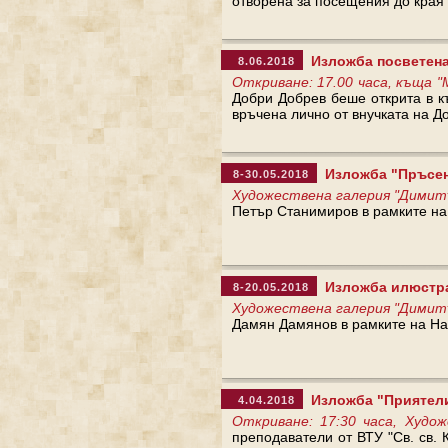
отворена за посещения до края 
Изложба посветена
8.06.2018
Откриване: 17.00 часа, къща "
Добри Добрев беше открита в к
връчена лично от внучката на Д
Изложба "Пръсен
8-30.05.2018
Художествена галерия "Димит
Петър Станимиров в рамките на
Изложба илюстра
8-20.05.2018
Художествена галерия "Димит
Дамян Дамянов в рамките на На
Изложба "Приятел
4.04.2018
Откриване: 17:30 часа, Худо
преподаватели от ВТУ "Св. св.