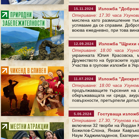
Изложба "Доброже
15.11.2024
Откриване: 17.30 часа Узунов
мислена като размишление тъкм
успяваме да се справим. Доброт
воюва ежедневно, при това винаг
Изложба "Щрихи о
12.09.2024
Откриване: 18.00 часа Узун
украинката Юлия Красовска, 
Дружеството на бургаските худ
Участва в групови изложби в Ук
Изложба "Дискретн
11.07.2024
Откриване: 18.00 часа Узунов
продължаващите търсения на а
обкръжаващата ни среда, акур
повърхности, претърпели допъл
Гостуваща изложба
5.06.2024
Откриване: 17.30, "Узунова к
включени 32 творби на Йордан К
Божилов-Слона, Янаки Кавръко
Наум Хаджимладенов, Екатерина