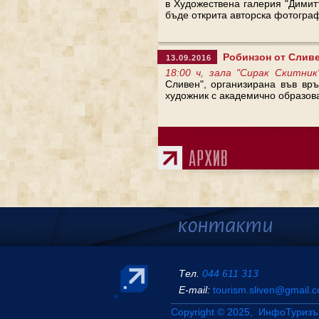
в Художествена галерия "Димит
бъде открита авторска фотографс
Робинзон от Слив
13.09.2016
18:00 ч, зала "Сирак Скитник
Сливен", организирана във вр
художник с академично образов
Тел.
044 611 313
Е-mail:
tourism.sliven@gmail.
Copyright © 2025, ИнфоТуризъ