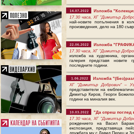
Изложба "Колекция
14.07.2022
17.30 часа, ХГ "Димитър Добр
най-новите попълнения в кол
произведения, дело на 180 съв
Изложба "ГРАФИКА"
22.06.2022
17.30 часа, ХГ "Димитър Добро
изложба на художника, орган
галерия представя новите 
последните години.
Изложба "(Без)разл
1.06.2022
ХГ "Димитър Добрович" – У
представители на емблематичн
Димитър Киров, Георги Божило
години на миналия век.
"Да спреш поглед в
10.03.2022
17.30 часа, ХГ "Димитър Добр
рождението на Васил Барак
експозиция, представяща пей
дружбата му с Давид Перец и З