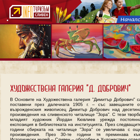
Художествена галерия "Д. Добрович"
В Основите на Художествена галерия "Димитър Добрович" с
поставени през далечната 1905 г. – със завещаните о
възрожденския живописец Димитър Добрович над десетин
произведения на сливенското читалище "Зора". С тези творб
младият художник Йордан Кювлиев урежда постоянн
експозиция в библиотеката на институцията. През следващит
години сбирката на читалище "Зора" се увеличава с ощ
произведения. През 30-те години тя преминава къ
Исторически музей – Сливен – обособен е Художествен отдел