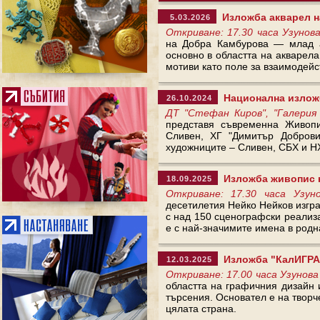
Изложба акварел н
5.03.2026
Откриване: 17.30 часа Узунов
на Добра Камбурова — млад а
основно в областта на акварел
мотиви като поле за взаимодейс
Национална изложб
26.10.2024
ДТ "Стефан Киров", "Галерия
представя съвременна Живопи
Сливен, ХГ "Димитър Доброви
художниците – Сливен, СБХ и Н
Изложба живопис н
18.09.2025
Откриване: 17.30 часа Узу
десетилетия Нейко Нейков изгра
с над 150 сценографски реализа
е с най-значимите имена в родн
Изложба "КалИГРАф
12.03.2025
Откриване: 17.00 часа Узунова
областта на графичния дизайн и
търсения. Основател е на творч
цялата страна.