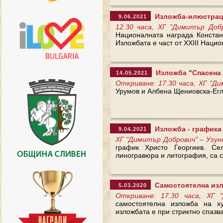
Изложба-илюстраци
9.06.2021
12.30 часа, ХГ "Димитър Доб
Националната награда Констан
Изложбата е част от XXIII Нацио
Изложба "Спасена
14.05.2021
Откриване: 17.30 часа, ХГ "Д
Урумов и Албена Щениовска-Ег
Изложба - графика н
9.04.2021
ХГ "Димитър Добрович" – Узун
график Христо Георгиев. Сел
линогравюра и литография, са с
Самостоятелна изл
5.03.2020
Откриване: 17.30 часа, ХГ 
самостоятелна изложба на ху
изложбата е при стриктно спазв