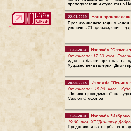
преподаватели и студенти на Н
Нови произведения
22.01.2019
През изминалата година колекц
увеличи с 21 произведения - дар
Изложба "Спомен з
4.12.2018
Откриване: 17.30 часа, Галер
идея на близки приятели на х
Художествена галерия "Димитър
Изложба "Ленива 
20.09.2018
Откриване: 18.00 часа, Худ
"Ленива проходимост" на худо
Свилен Стефанов
Изложба "Избрано о
7.06.2018
19.00 часа, ХГ "Димитър Добров
Представени са творби на съв