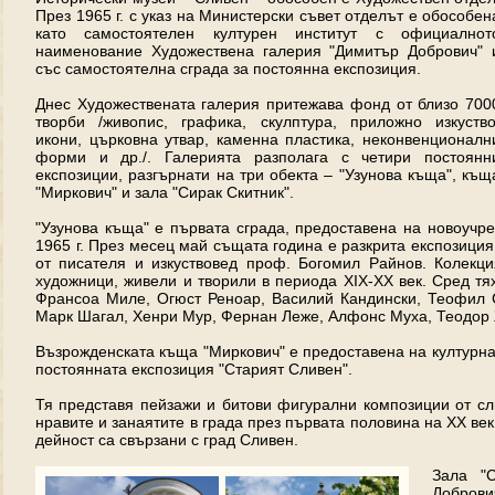
През 1965 г. с указ на Министерски съвет отделът е обособен
като самостоятелен културен институт с официалнот
наименование Художествена галерия "Димитър Добрович" 
със самостоятелна сграда за постоянна експозиция.
Днес Художествената галерия притежава фонд от близо 700
творби /живопис, графика, скулптура, приложно изкуство
икони, църковна утвар, каменна пластика, неконвенционалн
форми и др./. Галерията разполага с четири постоянн
експозиции, разгърнати на три обекта – "Узунова къща", къщ
"Миркович" и зала "Сирак Скитник".
"Узунова къща" е първата сграда, предоставена на новоучр
1965 г. През месец май същата година е разкрита експозиция
от писателя и изкуствовед проф. Богомил Райнов. Колекц
художници, живели и творили в периода ХІХ-ХХ век. Сред т
Франсоа Миле, Огюст Реноар, Василий Кандински, Теофил 
Марк Шагал, Хенри Мур, Фернан Леже, Алфонс Муха, Теодор 
Възрожденската къща "Миркович" е предоставена на културната
постоянната експозиция "Старият Сливен".
Тя представя пейзажи и битови фигурални композиции от сл
нравите и занаятите в града през първата половина на ХХ век
дейност са свързани с град Сливен.
Зала "
Доброви