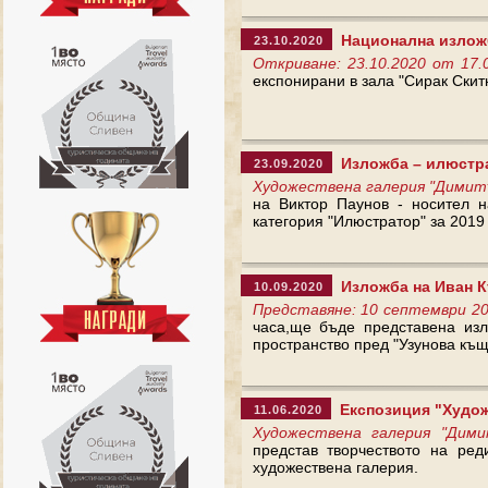
Национална изложба
23.10.2020
Откриване: 23.10.2020 от 17.
експонирани в зала "Сирак Скитн
Изложба – илюстра
23.09.2020
Художествена галерия "Димитъ
на Виктор Паунов - носител н
категория "Илюстратор" за 2019 
Изложба на Иван К
10.09.2020
Представяне: 10 септември 202
часа,ще бъде представена изл
пространство пред "Узунова къщ
Експозиция "Худож
11.06.2020
Художествена галерия "Дими
представ творчеството на ре
художествена галерия.