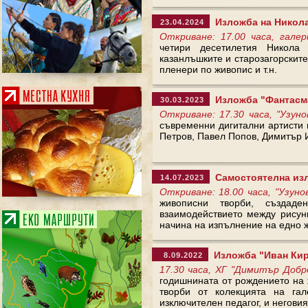
Изложба на Никола
23.04.2024
Откриване: 17.00 часа, гал
четири десетилетия Никола
казанлъшките и старозагорскит
пленери по живопис и т.н.
Изложба "Фантасм
30.03.2023
Откриване: 17.30 часа, "Узун
съвременни дигитални артисти в
Петров, Павел Попов, Димитър 
Самостоятелна изл
14.07.2023
Откриване: 18.00 часа, "Узуно
живописни творби, създад
взаимодействието между рисун
начина на изпълнение на едно 
Изложба "Иван Кирк
8.09.2022
17.30 часа, ХГ "Димитър Добр
годишнината от рождението на
творби от колекцията на гал
изключителен педагог, и негови