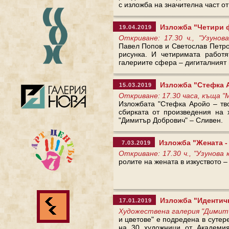
с изложба на значителна част о
Изложба "Четири 
19.04.2019
Откриване: 17.30 ч., "Узун
Павел Попов и Светослав Петров
рисунка. И четиримата работя
галериите сфера – дигиталният 
Изложба "Стефка А
15.03.2019
Откриване: 17.30 часа, къща "
Изложбата "Стефка Аройо – тв
сбирката от произведения на 
"Димитър Добрович" – Сливен.
Изложба "Жената - 
7.03.2019
Откриване: 17.30 ч., "Узунов
ролите на жената в изкуството –
Изложба "Идентичн
17.01.2019
Художествена галерия "Димит
и цветове" е подредена в сутер
на 30 художници от Академия