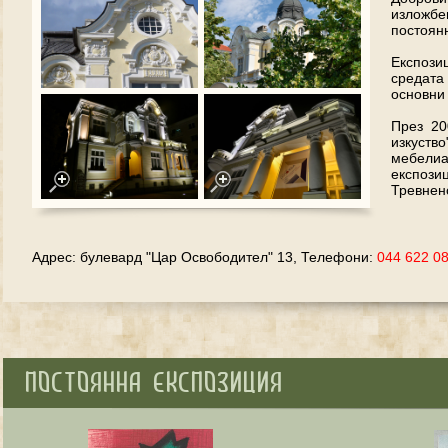
изложбе
постоянн
Експози
средата
основни 
През 20
изкуство
мебели
експози
Тревнен
Адрес: булевард "Цар Освободител" 13, Телефони:
044 622 0
Постоянна експозиция