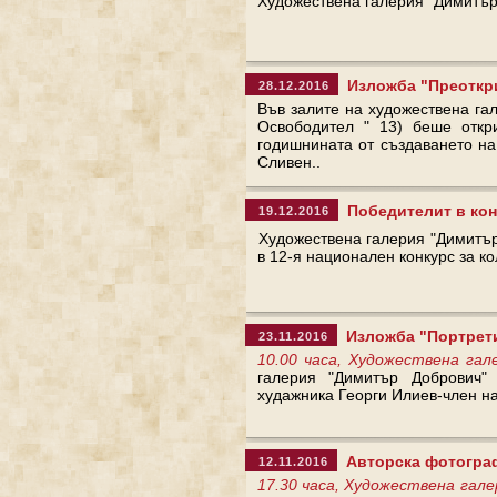
Художествена галерия "Димитър
Изложба "Преоткри
28.12.2016
Във залите на художествена гал
Освободител " 13) беше откр
годишнината от създаването на
Сливен..
Победителит в конк
19.12.2016
Художествена галерия "Димитър
в 12-я национален конкурс за ко
Изложба "Портрети
23.11.2016
10.00 часа, Художествена га
галерия "Димитър Добрович"
худажника Георги Илиев-член н
Авторска фотографс
12.11.2016
17.30 часа, Художествена гал