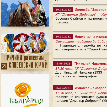
Изложба "Заветът н
20.01.2022
ХГ "Димитър Добрович" – Уз
Веселин Стайков и на негови 
графика.
Национална изложб
26.10.2021
Откриване: предстои да бъде 
Национална изложба по изоб
експонирани в зала "Сирак Скитн
"Николай Николов. 
5.08.2021
17.30 часа, ХГ "Димитър Добр
Доц. Николай Николов (1933 – 
българската сценография.
Изложба - акварел 
25.06.2021
17.30 часа, ХГ "Димитър Добро
графика на сливенските худож
галерия "Димитър Добрович" (Уз