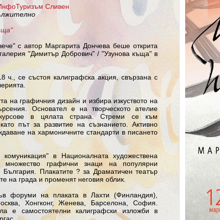
ИнфоТуризъм Сливен
дължително
ъща"
ече" с автор Маргарита Дончева беше открита
 галерия "Димитър Добрович" / "Узунова къща" в
8 ч., се състоя калиграфска акция, свързана с
лерията.
та на графичния дизайн и избира изкуството на
ърсения. Основател е на творческото ателие
 курсове в цялата страна. Стреми се към
като път за развитие на съзнанието. Активно
ждаване на хармоничните стандарти в писането
 комуникация" в Националната художествена
а множество графични знаци на популярни
 България. Плакатите ? за Драматичен театър
те на града и променят неговия облик.
ъв форуми на плаката в Лахти (Финландия),
осква, Хонгконг, Женева, Барселона, София.
ала е самостоятелни калиграфски изложби в
ргас.