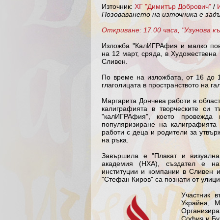
Източник:
ХГ "Димитър Добрович"
/
Позоваването на източника е за
Откриване: 17.00 часа, "Узунова к
Изложба "КалИГРАфия и малко пов
на 12 март, сряда, в Художествена
Сливен.
По време на изложбата, от 16 до 1
глаголицата в пространството на га
Маргарита Дончева работи в област
калиграфията в творческите си т
"калИГРАфия", което провежда
популяризиране на калиграфията 
работи с деца и родители за утвър
на ръка.
Завършила е "Плакат и визуална
академия (НХА), създател е н
институции и компании в Сливен и
"Стефан Киров" са познати от улици
Участник в
Украйна, М
Организир
София и Бу