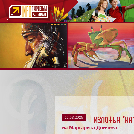
12.03.2025
Изложба "КалИ
на Маргарита Дончева