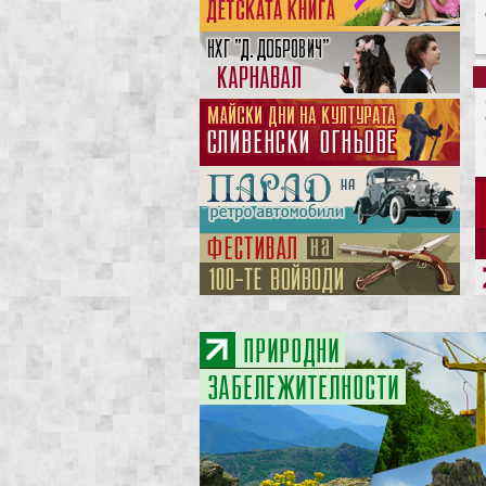
>
>
>
>
>