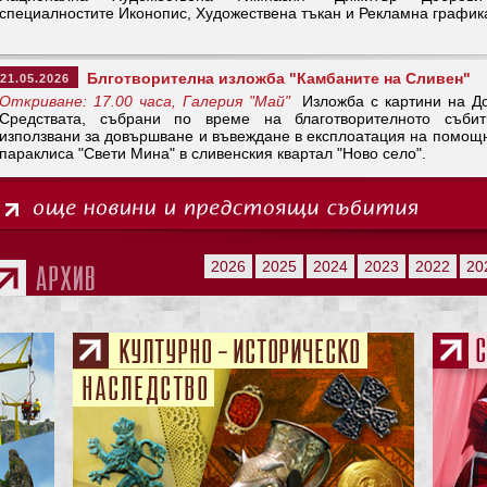
специалностите Иконопис, Художествена тъкан и Рекламна график
Блготворителна изложба "Камбаните на Сливен"
21.05.2026
Откриване: 17.00 часа, Галерия "Май"
Изложба с картини на Д
Средствата, събрани по време на благотворителното съби
използвани за довършване и въвеждане в експлоатация на помощн
параклиса "Свети Мина" в сливенския квартал "Ново село".
2026
2025
2024
2023
2022
20
>