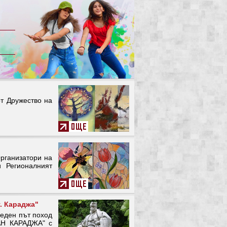
с
от Дружество на
рганизатори на
 Регионалният
. Караджа"
реден път поход
Н КАРАДЖА" с