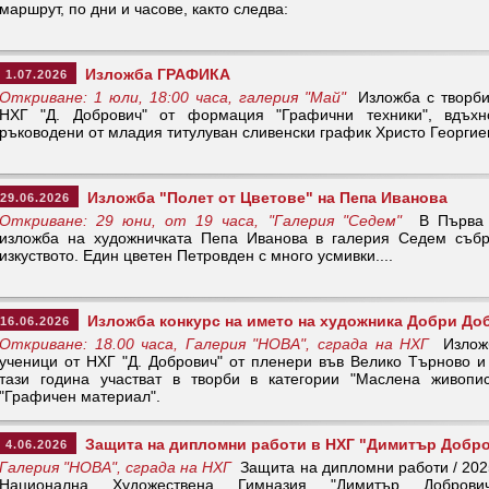
маршрут, по дни и часове, както следва:
Изложба ГРАФИКА
1.07.2026
Откриване: 1 юли, 18:00 часа, галерия "Май"
Изложба с творби
НХГ "Д. Добрович" от формация "Графични техники", вдъх
ръководени от младия титулуван сливенски график Христо Георгие
Изложба "Полет от Цветове" на Пепа Иванова
29.06.2026
Откриване: 29 юни, от 19 часа, "Галерия "Седем"
В Първа с
изложба на художничката Пепа Иванова в галерия Седем съб
изкуството. Един цветен Петровден с много усмивки....
Изложба конкурс на името на художника Добри До
16.06.2026
Откриване: 18.00 часа, Галерия "НОВА", сграда на НХГ
Изложб
ученици от НХГ "Д. Добрович" от пленери във Велико Търново и
тази година участват в творби в категории "Маслена живопис
"Графичен материал".
Защита на дипломни работи в НХГ "Димитър Добр
4.06.2026
Галерия "НОВА", сграда на НХГ
Защита на дипломни работи / 2025
Национална Художествена Гимназия "Димитър Доброви