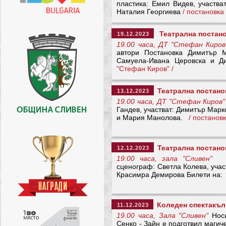
пластика: Емил Видев, участв
Наталия Георгиева
/ постановк
Театрална постано
19.12.2023
19.00 часа, ДТ "Стефан Киров
автори Постановка Димитър М
Самуела-Ивана Церовска и 
"Стефан Киров" /
Театрална постано
13.12.2023
19.00 часа, ДТ "Стефан Киров"
Гандев, участват: Димитър Мар
и Мария Манолова.
/ постанов
Театрална постано
12.12.2023
19:00 часа, зала "Сливен"
Ав
сценограф: Светла Колева, уча
Красимра Демирова Билети на
Коледен спектакъл 
11.12.2023
19.00 часа, Зала "Сливен"
Носи
Сенко - Зайн е подготвил магич