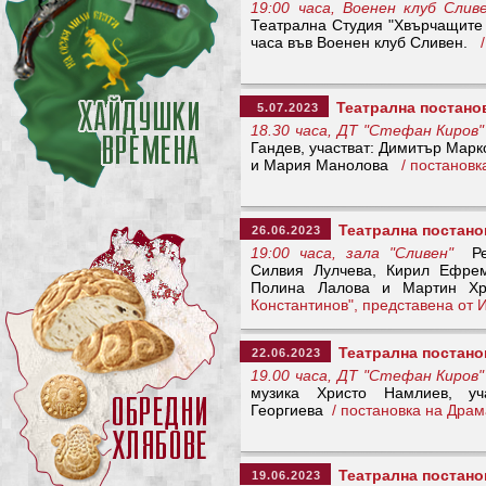
19:00 часа, Военен клуб Сли
Театрална Студия "Хвърчащите 
часа във Военен клуб Сливен.
Театрална постано
5.07.2023
18.30 часа, ДТ "Стефан Киров"
Гандев, участват: Димитър Мар
и Мария Манолова
/ постанов
Театрална постано
26.06.2023
19:00 часа, зала "Сливен"
Реж
Силвия Лулчева, Кирил Ефрем
Полина Лалова и Мартин 
Константинов", представена от 
Театрална постано
22.06.2023
19.00 часа, ДТ "Стефан Киров"
музика Христо Намлиев, у
Георгиева
/ постановка на Драм
Театрална постано
19.06.2023