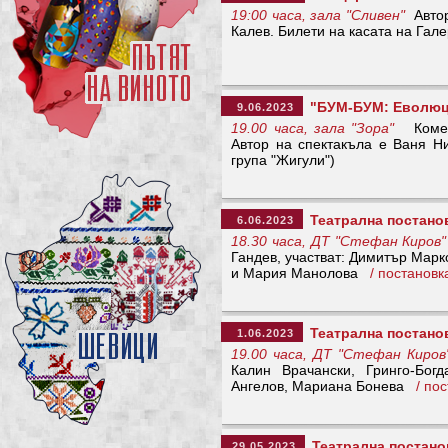
19:00 часа, зала "Сливен"
Автор
Калев. Билети на касата на Гале
"БУМ-БУМ: Еволюци
9.06.2023
19.00 часа, зала "Зора"
Комеди
Автор на спектакъла е Ваня Ни
група "Жигули")
Театрална постано
6.06.2023
18.30 часа, ДТ "Стефан Киров"
Гандев, участват: Димитър Мар
и Мария Манолова
/ постанов
Театрална постанов
1.06.2023
19.00 часа, ДТ "Стефан Киров
Калин Врачански, Гринго-Бог
Ангелов, Мариана Бонева
/ по
Театрална постано
29.05.2023