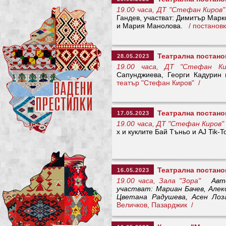
19.00 часа, ДТ "Стефан Киров"
Гандев, участват: Димитър Мар
и Мария Манолова.
/ постанов
Театрална постанов
28.05.2023
19.00 часа, ДТ "Стефан Ки
Сапунджиева, Георги Кадур
театър "Стефан Киров" /
Театрална постано
17.05.2023
19.00 часа, ДТ "Стефан Киров"
x и куклите Бай Тъньо и AJ Tik
Театрална постанов
16.05.2023
19.00 часа, Зала "Зора"
Авт
участват: Мариан Бачев, Алек
Цветана Радушева, Асен Лоз
Величков, Пазарджик /