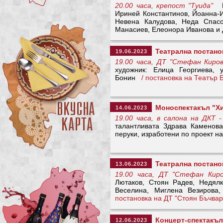
20.00 часа, крепост "Туида"
Ре
Ириней Константинов, Йоанна-
Невена Калудова, Неда Спасо
Манасиев, Елеонора Иванова и
Театрална постано
19.06.2023
19.00 часа, ДТ "Стефан Киров
художник: Елица Георгиева, 
Бонин
/ постановка на Театър
Моноспектакъл "Хи
14.06.2023
19.00 часа, в салона на ДКТ 
талантливата Здрава Каменова
перуки, изработени по проект на
Театрална постанов
13.06.2023
19.00 часа, ДТ "Стефан Киро
Лютаков, Стоян Радев, Недял
Веселина, Миглена Везирова
постановка на ДТ "Стоян Бъчвар
Концерт-спектакъл
12.06.2023