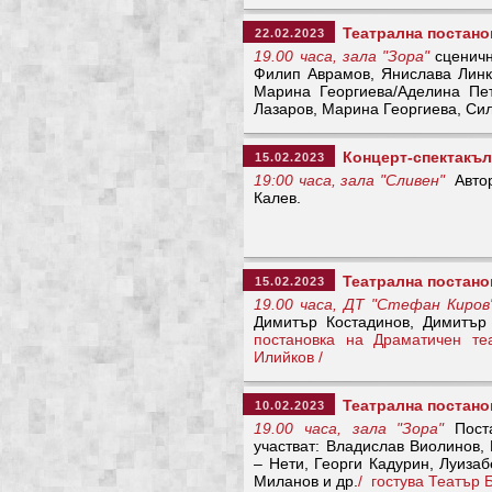
Театрална постанов
22.02.2023
19.00 часа, зала "Зора"
сценичн
Филип Аврамов, Янислава Линко
Марина Георгиева/Аделина Пе
Лазаров, Марина Георгиева, С
Концерт-спектакъл
15.02.2023
19:00 часа, зала "Сливен"
Автор
Калев.
Театрална постанов
15.02.2023
19.00 часа, ДТ "Стефан Киров
Димитър Костадинов, Димитър
постановка на Драматичен т
Илийков /
Театрална постано
10.02.2023
19.00 часа, зала "Зора"
Поста
участват: Владислав Виолинов,
– Нети, Георги Кадурин, Луиза
Миланов и др.
/ гостува Театър 