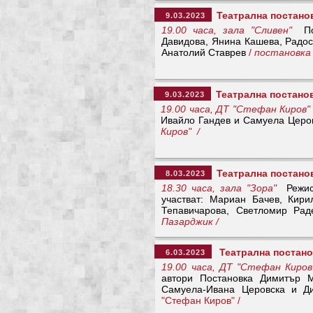
Театрална постано
9.03.2023
19.00 часа, зала "Сливен"
Пос
Давидова, Янина Кашева, Радо
Анатолий Ставрев
/
постановка 
Театрална постанов
9.03.2023
19.00 часа, ДТ "Стефан Киров"
Ивайло Гандев и Самуела Цер
Киров" /
Театрална постанов
8.03.2023
18.30 часа, зала "Зора"
Режис
участват: Мариан Бачев, Кир
Тепавичарова, Светломир Ра
Пазарджик /
Театрална постано
6.03.2023
19.00 часа, ДТ "Стефан Киров
автори Постановка Димитър М
Самуела-Ивана Церовска и 
"Стефан Киров" /