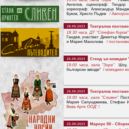
Ангелов, сценограф: Теодор К
хореограф: Александър Манджу
Буков, Христо Пъдев
/ Авторс
Театрална постано
28.09.2023
18.30 часа, ДТ "Стефан Киров"
Гандев, участват: Димитър Мар
и Мария Манолова
/ постанов
Стенд ъп комедия "
26.09.2023
19:00 часа, зала "Зора"
Шоу, в
български звезди"
/ комедиен м
Театрална постано
26.09.2023
19.00 часа, зала "Сливен"
Пост
Мария Сапунджиева, Стефан 
Вива Арте ООД" /
Мариус 50 - Сборе
25.09.2023