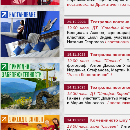
постановка на Драматичен театъ
Театрална постано
20.10.2023
19.00 часа, ДТ "Стефан Киро
Венцислав Асенов, сценогараф
пластика: Емил Видев, участв
Наталия Георгиева
/ постановк
Театрална постано
15.11.2023
19:00 часа, зала "Сливен"
Пос
фотограф: Антон Даскалов Уча
Йорданка Стефанова, Мартин 
"Алеко Константинов" /
Театрална постано
14.11.2023
18.30 часа, ДТ "Стефан Киров"
Гандев, участват: Димитър Мар
и Мария Манолова
/ постанов
Комедийното шоу "
14.11.2023
19:00 часа, зала "Сливен"
Интер