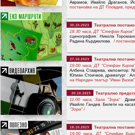
Аврамов, Ивайло Драганов, Й
постановка на ДТ Пловдив, пре
Театрална постано
30.10.2023
18.30 часа, ДТ "Стефан Киров"
сценография: Никола Торомано
Радина Кърджилова
/ постано
Театрална постано
27.10.2023
19.00 часа, ДТ "Стефан Киров
Албена Ставрева, кмпозитор: N
Юлиан Стоичков, драматург : А
на Народен театър "Иван Вазов
Театрално предст
20.10.2023
11.00 часа, Зала "Зора"
Драмат
Ивайло Гандев. Билети на касат
"Зора" /
Театрална постано
18.10.2023
19.00 часа, ДТ "Стефан Киро