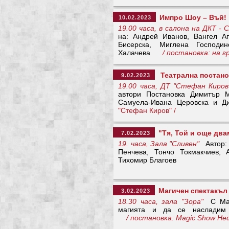
Импро Шоу – Въй!
10.02.2023
19.00 часа, в салона на ДКТ - 
нa: Андрей Иванов, Вангел А
Бисерска, Миглена Господи
Халачева
/ постановка: на гр
Театрална постано
9.02.2023
19.00 часа, ДТ "Стефан Киров
автори Постановка Димитър М
Самуела-Ивана Церовска и 
"Стефан Киров" /
"Тя, Той и още два
7.02.2023
19. часа, Зала "Сливен"
Автор: 
Пенчева, Тончо Токмакчиев, 
Тихомир Благоев
Магичен спектакъ
3.02.2023
18.30 часа, зала "Зора"
С Mag
магията и да се насладим 
/ постановка: Magic Show He