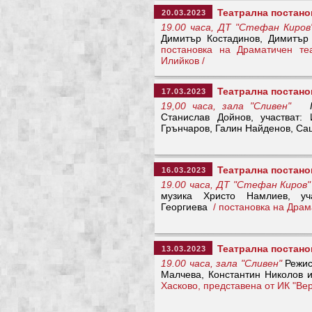
Театрална постанов
20.03.2023
19.00 часа, ДТ "Стефан Киров
Димитър Костадинов, Димитър
постановка на Драматичен т
Илийков /
Театрална постано
17.03.2023
19,00 часа, зала "Сливен"
Станислав Дойнов, участват:
Грънчаров, Галин Найденов, С
Театрална постано
16.03.2023
19.00 часа, ДТ "Стефан Киров"
музика Христо Намлиев, у
Георгиева
/ постановка на Драм
Театрална постано
13.03.2023
19.00 часа, зала "Сливен"
Режис
Малчева, Константин Николов
Хасково, представена от ИК "Вер