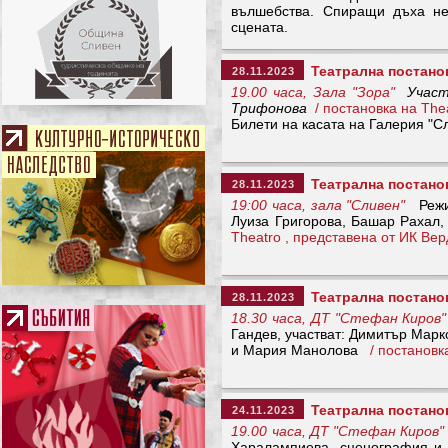
вълшебства. Спиращи дъха не
сцената.
Театрална постано
28.11.2023
19.00 часа, Зала "Зора"
Участ
Трифонова
/ постановка на The
Билети на касата на Галерия "С
Театрална постано
28.11.2023
19:00 часа, зала "Сливен"
Режис
Луиза Григорова, Башар Раха
Theatro , представена от ИК Ве
Театрална постано
28.11.2023
18.30 часа, ДТ "Стефан Киров"
Гандев, участват: Димитър Мар
и Мария Манолова
/ постанов
Театрална постанов
24.11.2023
19.00 часа, ДТ "Стефан Киров"
Харалампиева, сценография и