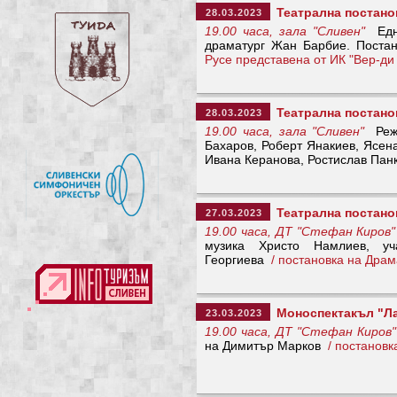
Театрална постано
28.03.2023
19.00 часа, зала "Сливен"
Eдна
драматург Жан Барбие. Поста
Русе представена от ИК "Вер-ди 
Театрална постано
28.03.2023
19.00 часа, зала "Сливен"
Режи
Бахаров, Роберт Янакиев, Ясен
Ивана Керанова, Ростислав Па
Театрална постано
27.03.2023
19.00 часа, ДТ "Стефан Киров"
музика Христо Намлиев, у
Георгиева
/ постановка на Драм
Моноспектакъл "Л
23.03.2023
19.00 часа, ДТ "Стефан Киров"
на Димитър Марков
/ постановк