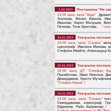
Постановка "Не сме
1.02.2023
19.00 часа, зала "Зора"
Драмати
Златкова, Милен Иванов, Ива
Иванова, Кирил Милушев, Викт
Петкова, Тони Христова.
/ гост
Театрална постанов
24.01.2023
19.00 часа, зала "Сливен"
авто
сценограф: Ивелина Минева, м
Стефани Ивайло, Александър К
Театрална постано
20.01.2023
19.00 часа, ДТ "Стефан Кир
Панайотова, Иван Николов, Ди
Демерджиев, Христо Мутафчиев
"Стефан Киров" /
Театрална постано
19.01.2023
19.00 часа, зала "Сливен"
пост
Семерджиева, хореограф: Гро
Ефремов,
Рада Кайрякова
/ 
София, представена от ИК "Вер-