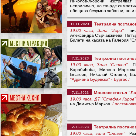
Николов-Жорони, изстрелват
неприлично, но твърде симпати
обещава безумно забавни, но и 
Театрална постанов
11.11.2023
19.00 часа, Зала "Зора"
пиес
Александра Сърчаджиева, Петър
Билети на касата на Галерия "С
Театрална постанов
7.11.2023
19.00 часа, Зала "Сливен"
Пос
Kapaбиhoba, Милена Маркова,
Благоев, Hиkoлaй Cтоиme, 
"Адриана Будевска" - Бургас /
Моноспектакъл "Ла
7.11.2023
19.00 часа, ДТ "Стефан Киров"
на Димитър Марков
/ постановк
Театрална постано
2.11.2023
19:00 часа, зала "Сливен"
Режи