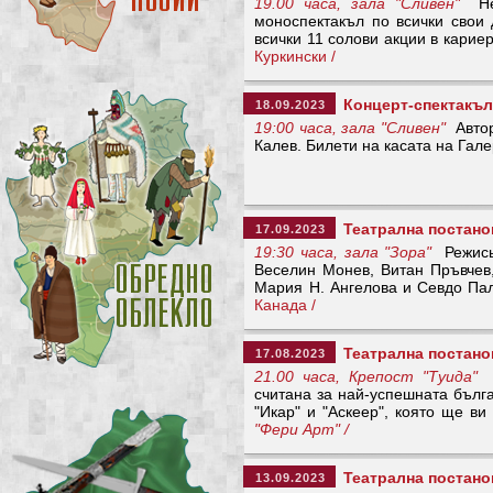
19.00 часа, зала "Сливен"
Неп
моноспектакъл по всички свои
всички 11 солови акции в кари
Куркински /
Концерт-спектакъл
18.09.2023
19:00 часа, зала "Сливен"
Автор
Калев. Билети на касата на Гале
Театрална постано
17.09.2023
19:30 часа, зала "Зора"
Режисьо
Веселин Монев, Витан Пръвчев,
Мария Н. Ангелова и Севдо П
Канада /
Театрална постано
17.08.2023
21.00 часа, Крепост "Туида
считана за най-успешната бълг
"Икар" и "Аскеер", която ще ви
"Фери Арт" /
Театрална постано
13.09.2023