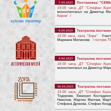
Постановка: "СЕМЬО
7.04.2023
19.00 часа, ДТ "Стефан Киро
моноспектакъл на Димитър
Киров" /
Театрална постано
6.04.2023
19.00 часа, зала "Зора"
Участв
Мариана Миланова
/ гостува 
Театрална постано
4.04.2023
19.00 часа, ДТ "Стефан Киро
моноспектакъл на Димитър М
Театрална постано
30.03.2023
19.00 часа, ДТ "Стефан Киро
Тодорова, Емануил Костадино
Николов, Мартин Милчев, Март
Стефана Дункова, Стефан Конд