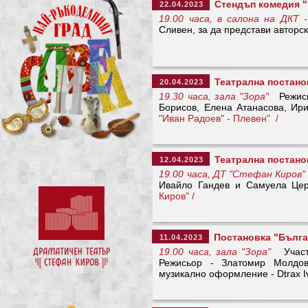
Стендъп комедия "
22.04.2023
19.00 часа, в салона на ДКТ 
Сливен, за да представи авторск
Театрална постано
20.04.2023
19.30 часа, зала "Зора"
Режисьо
Борисов, Елена Атанасова, 
"Иван Радоев" - Плевен" /
Театрална постанов
12.04.2023
19.00 часа, ДТ "Стефан Киров"
Ивайло Гандев и Самуела Ц
Киров" /
Постановка "Българ
11.04.2023
19.00 часа, зала "Зора"
Участв
Режисьор - Златомир Молдов
музикално оформление - Dtrax I