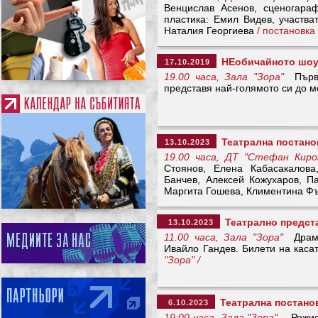
Венцислав Асенов, сценогараф
пластика: Емил Видев, участв
Наталия Георгиева
/ постановк
НЕобичайното шоу 
17.10.2019
19.00 часа, Зала "Зора"
Първия
представя най-голямото си до м
Театрална постано
13.10.2023
19.00 часа, ДТ "Стефан Киро
Стоянов, Елена Кабасакалова
Банчев, Алексей Кожухаров, П
Маргита Гошева, Климентина Ф
Театрално предст
13.10.2023
11.00 часа, Зала "Зора"
Драмат
Ивайло Гандев. Билети на касат
"Зора" /
Театрална постанов
6.10.2023
19:00 часа, Зала "Зора"
Режись