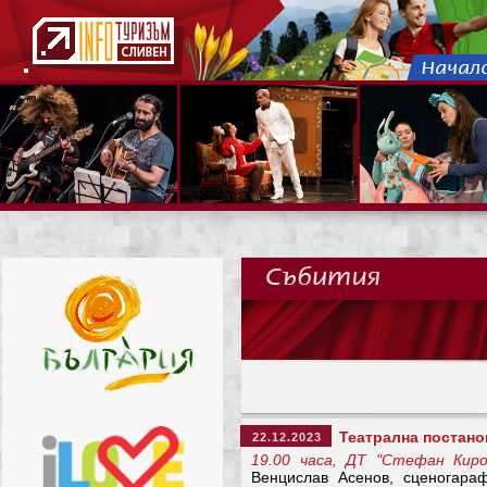
Театрална постано
22.12.2023
19.00 часа, ДТ "Стефан Киро
Венцислав Асенов, сценогараф