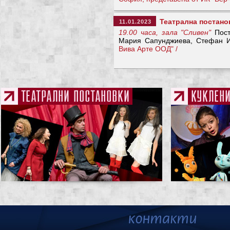
Театрална постано
11.01.2023
19.00 часа, зала "Сливен"
Пост
Мария Сапунджиева, Стефан 
Вива Арте ООД" /