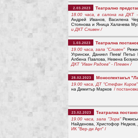
Театрално предста
2.03.2023
18.00 часа, в салона на ДКТ 
Андрей Иванов, Василена Чер
Стоянова и Яница Халачева Му
и ДКТ Сливен /
Театрална постанов
1.03.2023
19.00 часа, зала "Сливен"
Режис
Угрински, Даниел Пеев/ Петьо
Албена Павлова, Невена Бозук
ДКТ "Иван Радоев" - Плевен /
Моноспектакъл "Л
28.02.2023
19.00 часа, ДТ "Стефан Киров"
на Димитър Марков
/ постановк
Театрална постанов
23.02.2023
19.00 часа, зала "Зора"
Режисьо
Найденова, Христофор Недков,
ИК "Вер-ди Арт" /