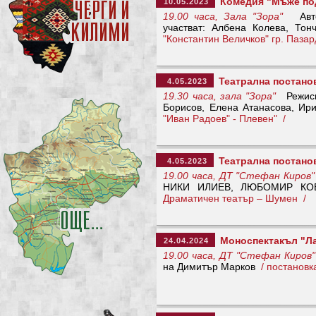
Комедия "Мъже по
10.05.2023
19.00 часа, Зала "Зора"
Авто
участват: Албена Колева, То
"Константин Величков" гр. Пазар
Театрална постано
4.05.2023
19.30 часа, зала "Зора"
Режисьо
Борисов, Елена Атанасова, 
"Иван Радоев" - Плевен" /
Театрална постано
4.05.2023
19.00 часа, ДТ "Стефан Киров"
НИКИ ИЛИЕВ, ЛЮБОМИР КОВ
Драматичен театър – Шумен /
Моноспектакъл "Л
24.04.2024
19.00 часа, ДТ "Стефан Киров"
на Димитър Марков
/ постановк