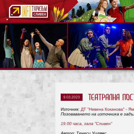
Театрална пост
9.03.2023
Източник:
ДТ "Невена Коканова" - Я
Позоваването на източника е зад
19.00 часа, зала "Сливен"
Автор: Тенеси Уилямс