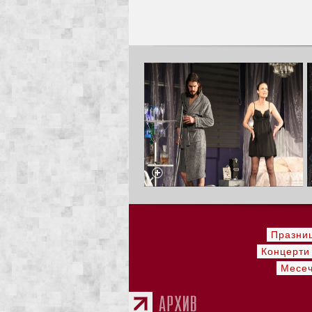
Празни
Концерти
Месеч