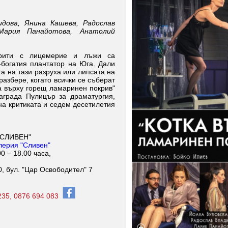
идова, Янина Кашева, Радослав
Мария Панайотова, Анатолий
крити с лицемерие и лъжи са
-богатия плантатор на Юга. Дали
та на тази разруха или липсата на
разбере, когато всички се съберат
а върху горещ ламаринен покрив"
аграда Пулицър за драматургия,
а критиката и седем десетилетия
"СЛИВЕН"
алерия "Сливен"
0 – 18.00 часа,
, бул. "Цар Освободител" 7
235, 0876 694 083