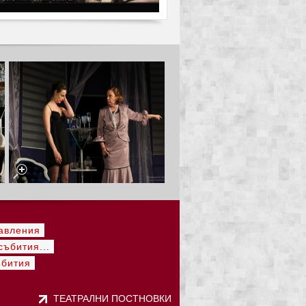
авления
ъбития...
ъбития
ТЕАТРАЛНИ ПОСТНОВКИ