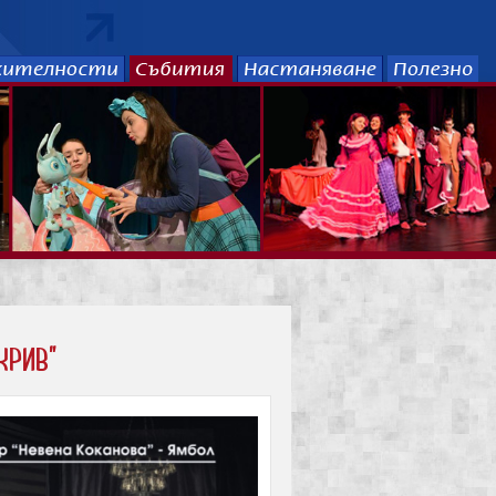
крив"