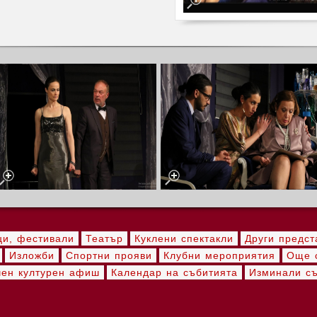
ци, фестивали
Театър
Куклени спектакли
Други предст
Изложби
Спортни прояви
Клубни мероприятия
Още с
ен културен афиш
Календар на събитията
Изминали с