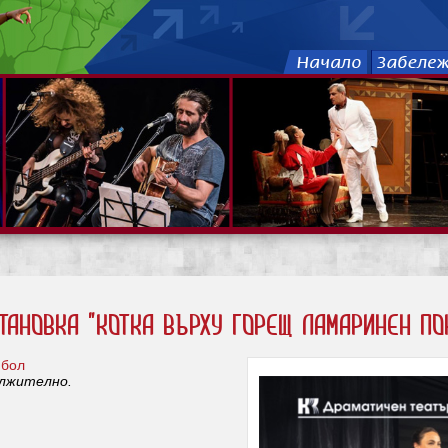
ановка "Котка върху горещ ламаринен по
мбол
ължително.