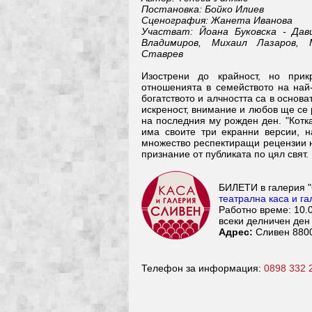
Постановка: Бойко Илиев
Сценография: Жанета Иванова
Участват: Йоана Буковска - Дав
Владимиров, Михаил Лазаров, 
Ставрев
Изострени до крайност, но при
отношенията в семейството на най
богатството и алчността са в основа
искреност, внимание и любов ще се 
на последния му рожден ден. "Котк
има своите три екранни версии, н
множество респектиращи рецензии н
признание от публиката по цял свят.
БИЛЕТИ в галерия 
театрална каса и г
Работно време: 10.0
всеки делничен ден
Адрес:
Сливен 8800
Телефон за информация:
0898 332 