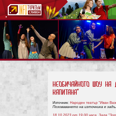
НЕобичайното шоу на 
КАПИТАНА"
Източник:
Народен театър "Иван Ваз
Позоваването на източника е зад
18.10.2023 от 19.00 часа, Зала "Зор