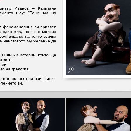
имитър Иванов – Капитана
момента шоу: "Беше ми на
 с феноменалния си приятел
а един млад човек от малкия
реживяванията, които всички
за неистовото му желание да
100лични истории, които ще
и като:
инии
то на градския
а и те понасят ли Бай Тъньо
рпението ви.