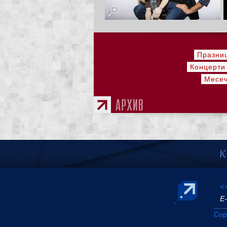
Празни
Концерти
Месеч
<
Е-
Cop