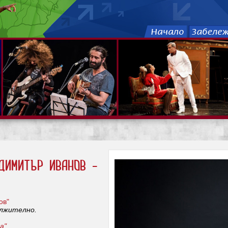
Димитър Иванов -
ов"
ължително.
а"