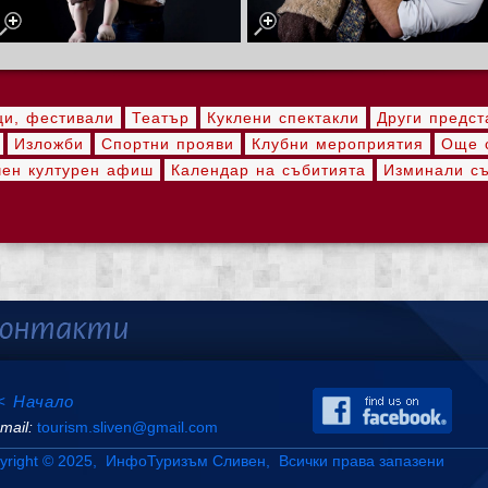
ци, фестивали
Театър
Куклени спектакли
Други предст
Изложби
Спортни прояви
Клубни мероприятия
Още с
ен културен афиш
Календар на събитията
Изминали с
< Начало
mail:
tourism.sliven@gmail.com
yright © 2025, ИнфоТуризъм Сливен, Всички права запазени