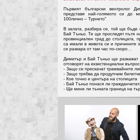
Първият български вентролог Д
представя най-голямото си до 
100лично – Турнето"
В залата, разбира се, той ще бъде
Бай Тъньо. Те ще проследят пътя н
провинциален град до столицата, п
са имали в живота си и причините 
се разкара от там час по-скоро…
Димитър и Бай Тъньо ще разкажат 
отговорят на екзистенциални въпрос
- Защо се прескачат трамвайните л
- Защо трябва да продупчим билетче
- Кое точно е центъра на столицата
- Бай Тъньо понася ли гражданчетат
- Ще мине ли тънката граница на тъ