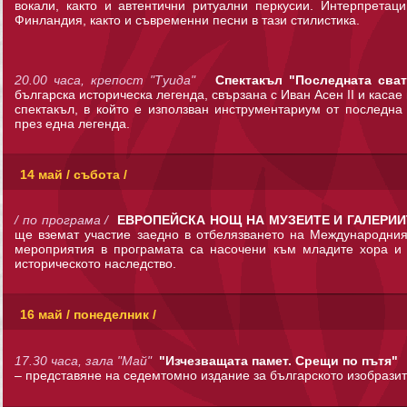
вокали, както и автентични ритуални перкусии. Интерпретац
Финландия, както и съвременни песни в тази стилистика.
20.00 часа, крепост "Туида"
Спектакъл "Последната сват
българска историческа легенда, свързана с Иван Асен II и касае
спектакъл, в който е използван инструментариум от последна
през една легенда.
14 май / събота /
/ по програма /
ЕВРОПЕЙСКА НОЩ НА МУЗЕИТЕ И ГАЛЕРИИ
ще вземат участие заедно в отбелязването на Международния
мероприятия в програмата са насочени към младите хора и д
историческото наследство.
16 май / понеделник /
17.30 часа, зала "Май"
"Изчезващата памет. Срещи по пътя"
– представяне на седемтомно издание за българското изобразит