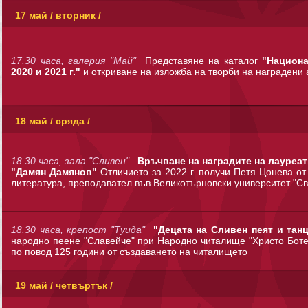
17 май / вторник /
17.30 часа, галерия "Май"
Представяне на каталог
"Национа
2020 и 2021 г."
и откриване на изложба на творби на наградени 
18 май / сряда /
18.30 часа, зала "Сливен"
Връчване на наградите на лауреати
"Дамян Дамянов"
Отличието за 2022 г. получи Петя Цонева от
литература, преподавател във Великотърновски университет "Св
18.30 часа, крепост "Туида"
"Децата на Сливен пеят и тан
народно пеене "Славейче" при Народно читалище "Христо Ботев
по повод 125 години от създаването на читалището
19 май / четвъртък /