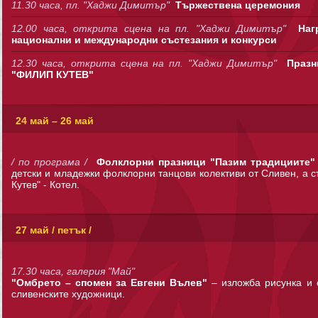
11.30 часа, пл. "Хаджи Димитър"
Тържествена церемония
12.00 часа, открита сцена на пл. "Хаджи Димитър"
Наг
национални и международни състезания и конкурси
12.30 часа, открита сцена на пл. "Хаджи Димитър"
Празн
"ФИЛИП КУТЕВ"
24 май – 26 май
/ по програма /
Фолклорни празници "Пазим традициите
детски и младежки фолклорни танцови колективи от Сливен, а с
Кутев" - Котел.
27 май / петък /
17.30 часа, галерия "Май"
"Омбрето – спомен за Евгени Вълев"
– изложба рисунка и
сливенските художници.