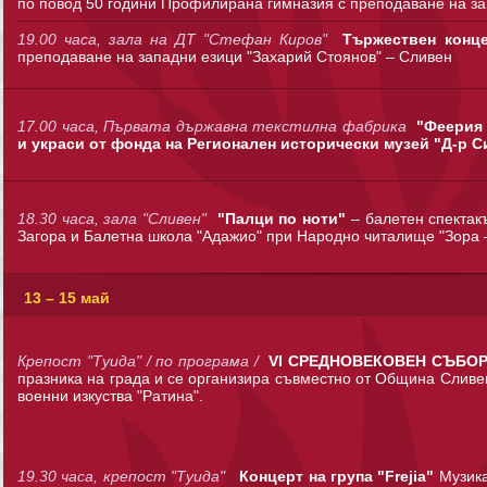
по повод 50 години Профилирана гимназия с преподаване на за
19.00 часа, зала на ДТ "Стефан Киров"
Тържествен конц
преподаване на западни езици "Захарий Стоянов" – Сливен
17.00 часа, Първата държавна текстилна фабрика
"Феерия 
и украси от фонда на Регионален исторически музей "Д-р 
18.30 часа, зала "Сливен"
"Палци по ноти"
– балетен спектак
Загора и Балетна школа "Адажио" при Народно читалище "Зора 
13 – 15 май
Крепост "Туида" / по програма /
VI СРЕДНОВЕКОВЕН СЪБОР
празника на града и се организира съвместно от Община Сливен
военни изкуства "Ратина".
19.30 часа, крепост "Туида"
Концерт на група "Frejia"
Mузика