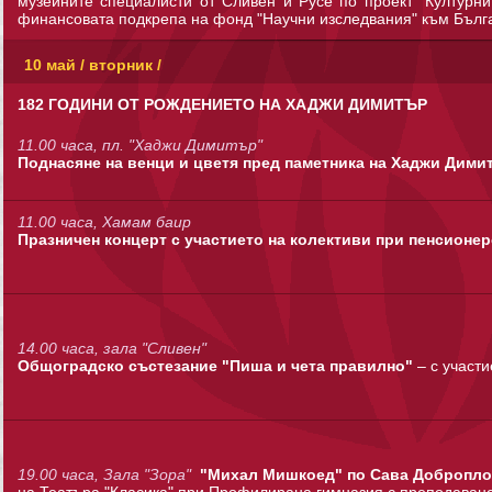
музейните специалисти от Сливен и Русе по проект "Културни
финансовата подкрепа на фонд "Научни изследвания" към Бълг
10 май / вторник /
182 ГОДИНИ ОТ РОЖДЕНИЕТО НА ХАДЖИ ДИМИТЪР
11.00 часа, пл. "Хаджи Димитър"
Поднасяне на венци и цветя пред паметника на Хаджи Дим
11.00 часа, Хамам баир
Празничен концерт с участието на колективи при пенсионер
14.00 часа, зала "Сливен"
Общоградско състезание "Пиша и чета правилно"
– с участ
19.00 часа, Зала "Зора"
"Михал Мишкоед" по Сава Добропл
на Театъра "Класика" при Профилирана гимназия с преподаване