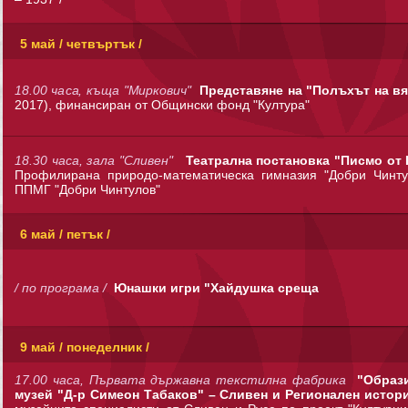
5 май / четвъртък /
18.00 часа, къща "Миркович"
Представяне на "Полъхът на в
2017), финансиран от Общински фонд "Култура"
18.30 часа, зала "Сливен"
Театрална постановка "Писмо от
Профилирана природо-математическа гимназия "Добри Чинту
ППМГ "Добри Чинтулов"
6 май / петък /
/ по програма /
Юнашки игри "Хайдушка среща
9 май / понеделник /
17.00 часа, Първата държавна текстилна фабрика
"Образи
музей "Д-р Симеон Табаков" – Сливен и Регионален истор