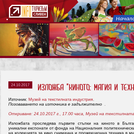
24.10.2017
Изложба "Киното: магия и техн
Източник:
Музей на текстилната индустрия
.
Позоваването на източника е задължително
.
Откриване: 24.10.2017 г., 17.00 часа, Музей на текстилнат
Изложбата проследява първите стъпки на киното в Бълг
уникални експонати от фонда на Националния политехническ
на колекцията за кино снимачна и прожекционна техника в му