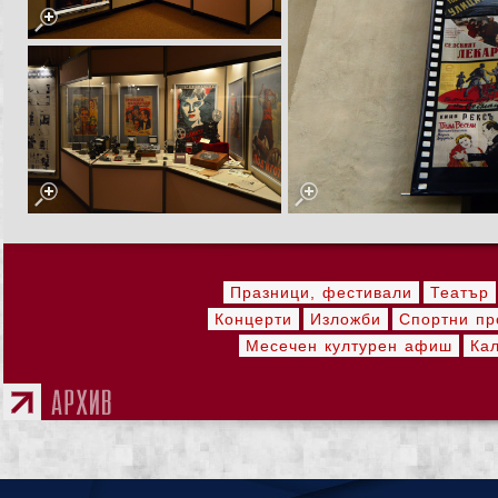
Празници, фестивали
Театър
Концерти
Изложби
Спортни пр
Месечен културен афиш
Ка