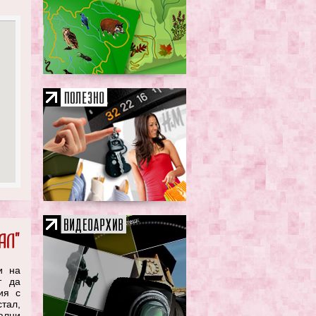
ал"
и на
т да
ия с
тал,
ални