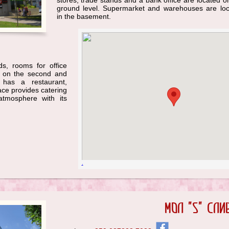
stores, trade stands and a bank office are located o
ground level. Supermarket and warehouses are lo
in the basement.
s, rooms for office
 on the second and
l has a restaurant,
ace provides catering
atmosphere with its
.
Мол "S" Сли