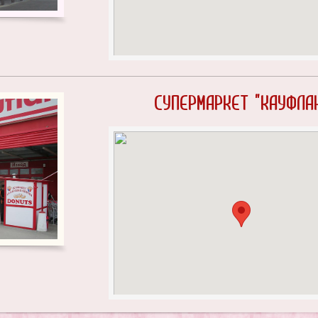
Супермаркет "Кауфла