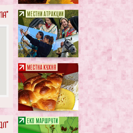
ла"
дл"