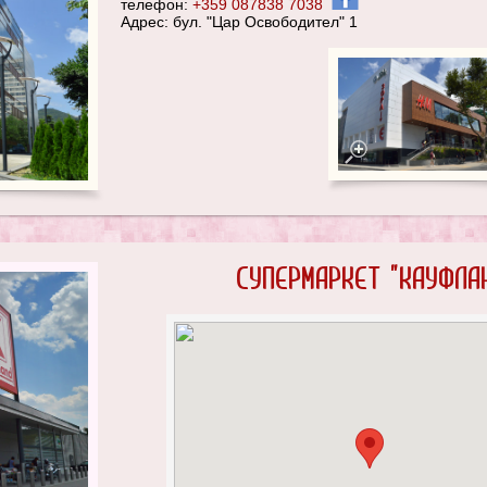
телефон:
+359 087838 7038
Адрес: бул. "Цар Освободител" 1
Супермаркет "Кауфла