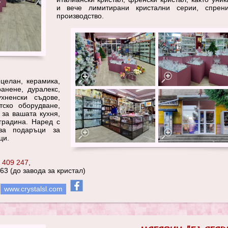
и вече лимитирани кристални серии, спрен
производство.
рцелан, керамика,
анене, дуралекс,
ухненски съдове,
тско оборудване,
 за вашата кухня,
 градина. Наред с
за подаръци за
ци.
 409 247
,
63 (до завода за кристал)
:
www.crystalsl.com