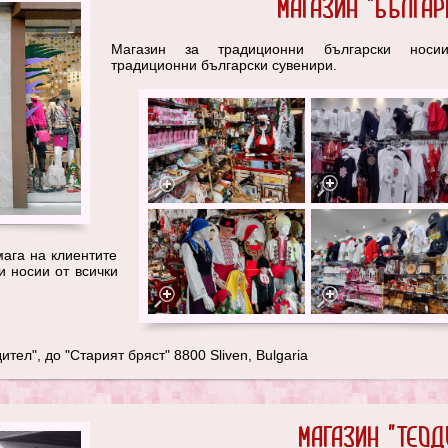
Магазин "Българ
Магазин за традиционни български нос
традиционни български сувенири.
мага на клиентите
и носии от всички
тел", до "Старият бряст" 8800 Sliven, Bulgaria
Магазин "ТЕОД