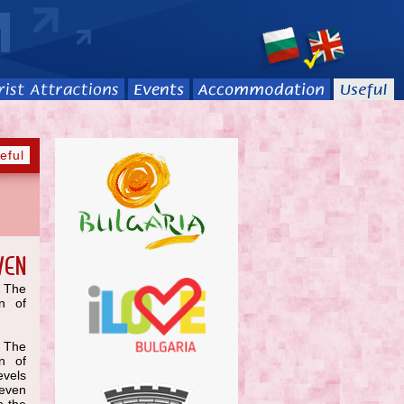
eful
ven
. The
n of
. The
n of
vels
even