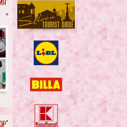
ия"
ии и
ОР"