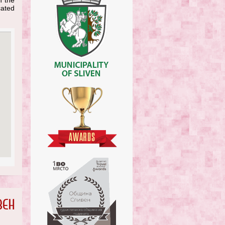
n the
cated
вен