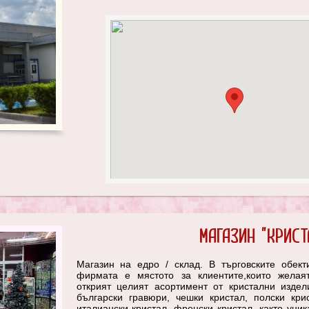
Магазин "Крист
Магазин на едро / склад. В търговските обект
фирмата е мястото за клиентите,които желая
открият целият асортимент от кристални издел
български гравюри, чешки кристал, полски крис
италиански кристал, френски кристал, както уник