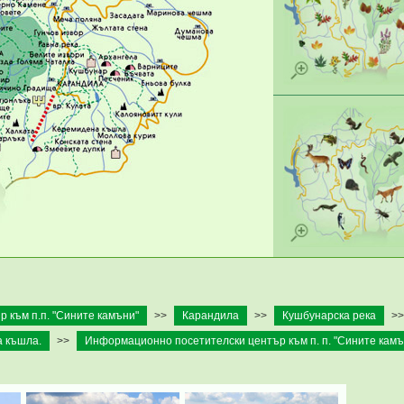
 към п.п. "Сините камъни"
>>
Карандила
>>
Кушбунарска река
>>
 къшла.
>>
Информационно посетителски център към п. п. "Сините камъ