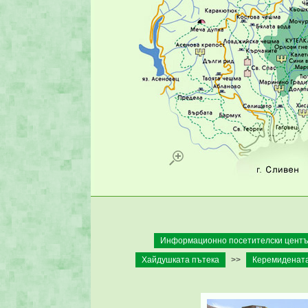
Информационно посетителски център
Хайдушката пътека
>>
Керемидената