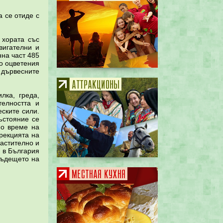
а се отиде с
 хората със
вигателни и
на част 485
но оцветения
 дървесните
лка, греда,
телността и
еските сили.
ъстояние се
по време на
рекцията на
растително и
и в България
бъдещето на