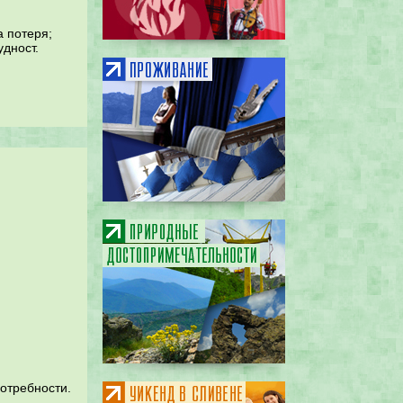
а потеря;
дност.
отребности.