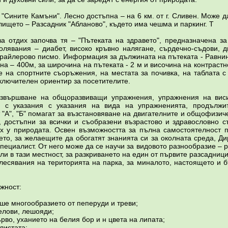
"Сините Камъни". Лесно достъпна – на 6 км. от г. Сливен. Може д
ището – Разсадник "Абланово", където има чешма и паркинг. Т
за отдих започва тя – "Пътеката на здравето", предназначена за
лявания – диабет, високо кръвно налягане, сърдечно-съдови, д
 брайлерово писмо. Информация за дължината на пътеката - Равнин
ина – 400м, за широчина на пътеката - 2 м и височина на контраст
 на спортните съоръжения, на местата за почивка, на таблата с
зключителен ориентир за посетителите.
звършване на общоразвиващи упражнения, упражнения на виси
 с указания с указания на вида на упражненията, продължи
 "А", "Б" помагат за възстановяване на двигателните и общофизич
 достъпни за всички и съобразени възрастово и здравословно с
ух у природата. Освен възможността за пълна самостоятелност 
то, за желаещите да обогатят знанията си за околната среда, Ди
пециалист. От него може да се научи за видовото разнообразие – 
ли в тази местност, за разкриването на един от първите разсадниц
алесявания на територията на парка, за миналото, настоящето и 
жност:
ше многообразието от пеперуди и треви;
елови, лешояди;
во, уханието на белия бор и н цвета на липата;
листата;