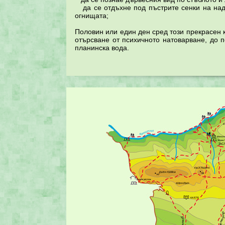
да се отдъхне под пъстрите сенки на надв
огнищата;
Половин или един ден сред този прекрасен 
отърсване от психичното натоварване, до 
планинска вода.