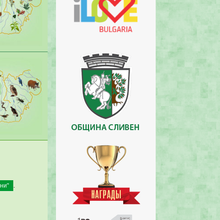
.
ни"