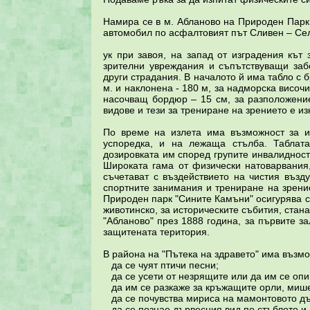
Намира се в м. Абланово на Природен Парк 
автомобил по асфалтовият път Сливен – Сел
ук при завоя, на запад от изградения кът 
зрителни увреждания и съпътствуващи забо
други страдания. В началото й има табло с
м. и наклонена - 180 м, за надморска височ
насочващ бордюр – 15 см, за разположение
видове и тези за трениране на зрението е и
По време на излета има възможност за и
успоредка, и на лежаща стълба. Таблата
дозировката им според групите инвалидност
Широката гама от физически натоварвания,
съчетават с въздействието на чистия възд
спортните занимания и трениране на зрение
Природен парк "Сините Камъни" осигурява с
животинско, за историческите събития, стана
"Абланово" през 1888 година, за първите з
защитената територия.
В района на "Пътека на здравето" има възмо
да се чуят птичи песни;
да се усети от незрящите или да им се опи
да им се разкаже за кръжащите орли, миш
да се почувства мириса на мамонтовото дър
да се познае дървесния вид по стъблото и 