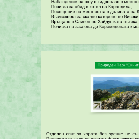
Наблюдение на шоу с хидроплан в местнос
Почивка за обяд в хотел на Карандила;
Посещение на местността в долината на Куш
Възможност за скално катерене по Високите
Връщане в Сливен по Хайдушката пътека;
Почивка на заслона до Керемидената къшла
Природен Парк "Синит
Отделен свят за хората без зрение не съ
Подаваме ръка за да изпитат физическите си 