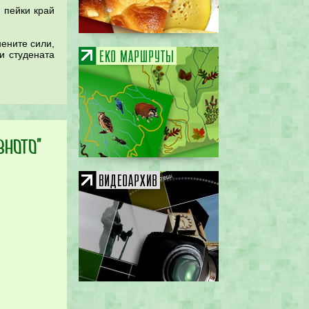
 пейки край
ените сили,
и студената
овното"