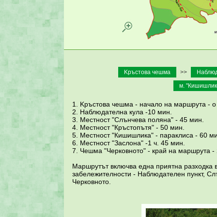
Kръстова чешма
>>
Наблюд
м. "Кишишлик
1. Kръстова чешма - начало на маршрута - о 
2. Наблюдателна кула -10 мин.
3. Местност "Слънчева поляна" - 45 мин.
4. Местност "Кръстопътя" - 50 мин.
5. Местност "Кишишлика" - параклиса - 60 ми
6. Местност "Заслона" -1 ч. 45 мин.
7. Чешма "Черковното" - край на маршрута - 
Маршрутът включва една приятна разходка в
забележителности - Наблюдателен пункт, С
Черковното.