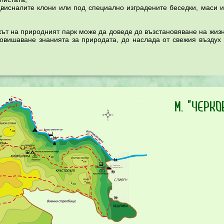
исналите клони или под специално изградените беседки, маси и
кът на природният парк може да доведе до възстановяване на жизн
повишаване знанията за природата, до наслада от свежия въздух 
м.
"Черк