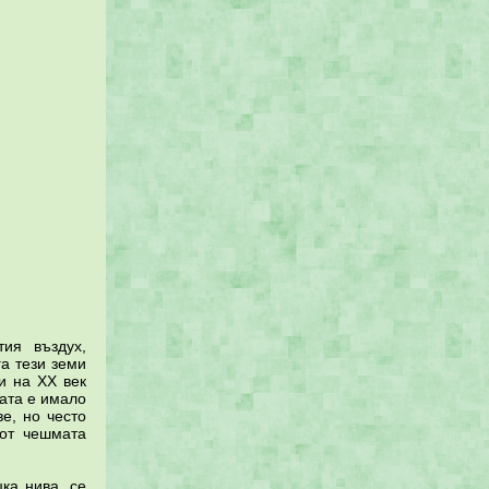
тия въздух,
а тези земи
и на XX век
вата е имало
е, но често
 от чешмата
ка нива, се