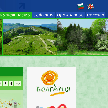
2
3
4
>>