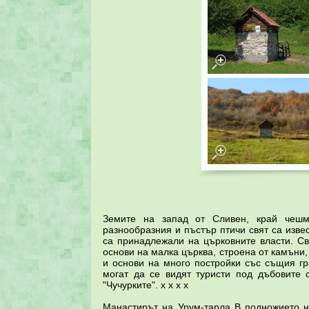
Земите на запад от Сливен, край чешмат
разнообразния и пъстър птичи свят са изве
са принадлежали на църковните власти. Сви
основи на малка църква, строена от камъни, 
и основи на много постройки със същия гр
могат да се видят туристи под дъбовите
"Чучурките". x x x x
Манастирът на Урум-тарла В подножието на