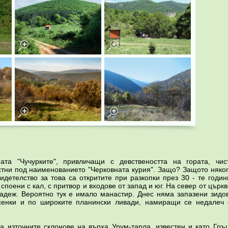
а "Чучурките", привличащи с девствеността на гората, чис
стни под наименованието "Черковната курия". Защо? Защото няког
детелство за това са откритите при разкопки през 30 - те годин
споени с кал, с притвор и входове от запад и юг. На север от църк
адеж. Вероятно тук е имало манастир. Днес няма запазени зидов
 сенки и по широките планински ливади, намиращи се недалеч
 източните склонове на върха Урум-тарла, известен и като Гръц