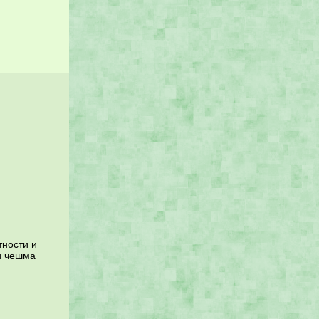
тности и
и чешма