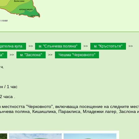
ателна кула
>>
м. "Слънчева поляна"
>>
м. "Кръстопътя"
>>
а"
>>
м. "Заслона"
>>
Чешма "Черковното"
ч.
н / 1 час
2 часа .
 местността "Черковното", включваща посещение на следните мес
лънчева поляна, Кишишлика, Параклиса, Младежки лагер, Заслона 