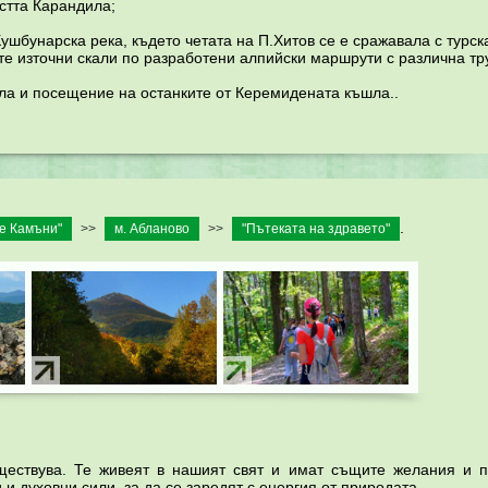
тта Карандила;
бунарска река, където четата на П.Хитов се е сражавала с турск
 източни скали по разработени алпийски маршрути с различна тру
 и посещение на останките от Керемидената къшла..
.
е Камъни"
>>
м. Абланово
>>
"Пътеката на здравето"
ществува. Те живеят в нашият свят и имат същите желания и п
и духовни сили, за да се заредят с енергия от природата.