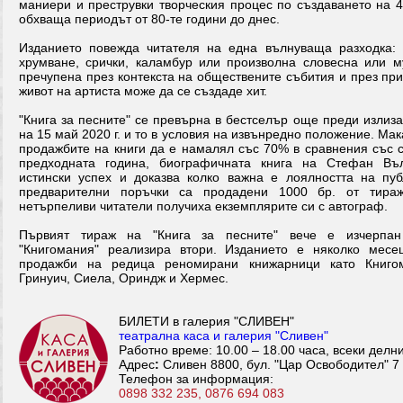
маниери и преструвки творческия процес по създаването на 4
обхваща периодът от 80-те години до днес.
Изданието повежда читателя на една вълнуваща разходка: 
хрумване, срички, каламбур или произволна словесна или м
пречупена през контекста на обществените събития и през пр
живот на артиста може да се създаде хит.
"Книга за песните" се превърна в бестселър още преди излиза
на 15 май 2020 г. и то в условия на извънредно положение. Мак
продажбите на книги да е намалял със 70% в сравнения със 
предходната година, биографичната книга на Стефан Въ
истински успех и доказва колко важна е лоялността на пуб
предварителни поръчки са продадени 1000 бр. от тираж
нетърпеливи читатели получиха екземплярите си с автограф.
Първият тираж на "Книга за песните" вече е изчерпан
"Книгомания" реализира втори. Изданието е няколко мес
продажби на редица реномирани книжарници като Книгом
Гринуич, Сиела, Ориндж и Хермес.
БИЛЕТИ в галерия "СЛИВЕН"
театрална каса и галерия "Сливен"
Работно време: 10.00 – 18.00 часа, всеки делн
Адрес
:
Сливен 8800, бул. "Цар Освободител" 7
Телефон за информация:
0898 332 235, 0876 694 083