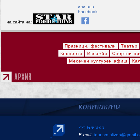
или във
Facebook:
на сайта на:
Празници, фестивали
Театър
Концерти
Изложби
Спортни пр
Месечен културен афиш
Ка
<< Начало
Е-mail:
tourism.sliven@gmail.