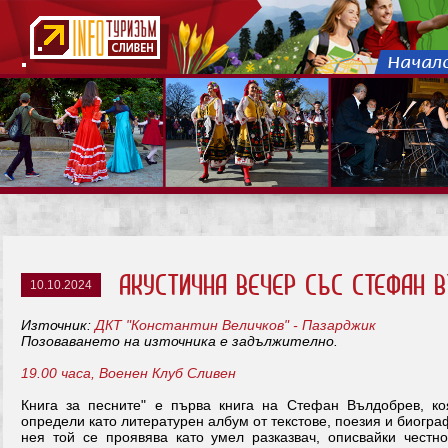
Акустична вечер със Стефан Въ
10.10.2024
Източник:
ДКТ "Константин Величков" - Пазарджик
Позоваването на източника е задължително.
19.00 часа, Военен Клуб Сливен
Книга за песните" е първа книга на Стефан Вълдобрев, к
определи като литературен албум от текстове, поезия и биогра
нея той се проявява като умел разказвач, описвайки честно