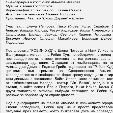
Сценография и костюми: Жанета Иванова
Музика: Евгени Господинов
Хореография и сценичен бой: Камен Иванов
Асистент – режисьор: Невена Тодорова
Продуцент: Театър "Васил Друмев" – Шумен
Участват: Елена Петрова, Ники Илиев, Кольо Стайков, 
Ченков, Катрин Лалова, Росен Караджов, Калин Пачеръзки,
Стрильова, Валери Зарков, Светлин Иванов, Янислава 
Веселин Иванов, Стефан Мараджиев, Борислав Вълов
Йорданова
Постановката "РОБИН ХУД" с Елена Петрова и Ники Илиев п
Вълнуващата история на Робин Худ, непобедимият стрелец 
несправедливостта, отново оживява на театралната сцена
завладяваща адаптация. Създаден от комбинацията на та
Александър Дюма и Роджър Грийн, сценарият на "Робин Худ
зрителите във времето на Средновековна Англия,
справедливостта и свободата се борят срещу корупцията и тир
тази динамична постановка, Бойко Илиев, както режисьор, так
от емблематичния Народен театър "Ив. Вазов", заедно с а
състав, в който влизат Елена Петрова, Ники Илиев, Кольо С
други талантливи актьори, събужда легендата за Робин Х
разкаже за борбата му за справедливост.
Под сценографията на Жанета Иванова и музикалното офор
Евгени Господинов, "Робин Худ" не е просто представле
пътуване през времето, което възкресява духа на справедл