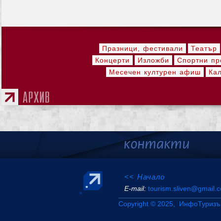
Празници, фестивали
Театър
Концерти
Изложби
Спортни пр
Месечен културен афиш
Ка
<< Начало
Е-mail:
tourism.sliven@gmail.
Copyright © 2025, ИнфоТуризъ