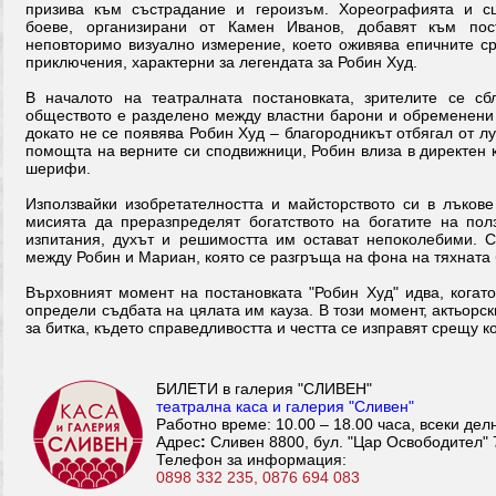
призива към състрадание и героизъм. Хореографията и с
боеве, организирани от Камен Иванов, добавят към пост
неповторимо визуално измерение, което оживява епичните с
приключения, характерни за легендата за Робин Худ.
В началото на театралната постановката, зрителите се сб
обществото е разделено между властни барони и обременени 
докато не се появява Робин Худ – благородникът отбягал от лу
помощта на верните си сподвижници, Робин влиза в директен 
шерифи.
Използвайки изобретателността и майсторството си в лъкове
мисията да преразпределят богатството на богатите на по
изпитания, духът и решимостта им остават непоколебими. 
между Робин и Мариан, която се разгръща на фона на тяхната 
Върховният момент на постановката "Робин Худ" идва, когато
определи съдбата на цялата им кауза. В този момент, актьорс
за битка, където справедливостта и честта се изправят срещу к
БИЛЕТИ в галерия "СЛИВЕН"
театрална каса и галерия "Сливен"
Работно време: 10.00 – 18.00 часа, всеки дел
Адрес
:
Сливен 8800, бул. "Цар Освободител" 
Телефон за информация:
0898 332 235, 0876 694 083