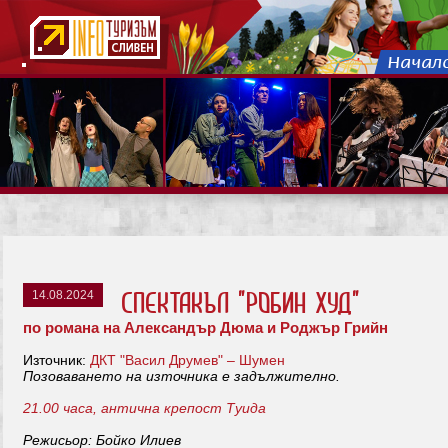
14.08.2024
Спектакъл "Робин Худ"
по романа на Александър Дюма и Роджър Грийн
Източник:
ДКТ "Васил Друмев" – Шумен
Позоваването на източника е задължително.
21.00 часа, антична крепост Туида
Режисьор: Бойко Илиев