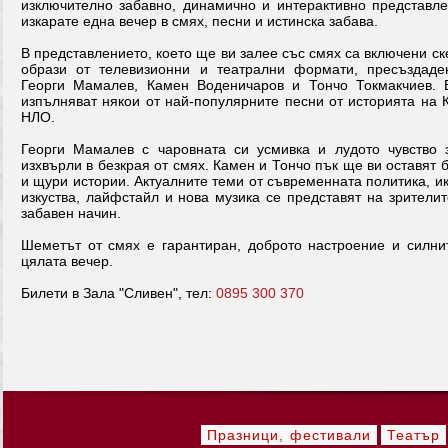
изключително забавно, динамично и интерактивно представле
изкарате една вечер в смях, песни и истинска забава.
В представлението, което ще ви залее със смях са включени ске
образи от телевизионни и театрални формати, пресъздаде
Георги Мамалев, Камен Воденичаров и Тончо Токмакчиев. 
изпълняват някои от най-популярните песни от историята на К
НЛО.
Георги Мамалев с чаровната си усмивка и лудото чувство
изхвърли в безкрая от смях. Камен и Тончо пък ще ви оставят б
и щури истории. Актуалните теми от съвременната политика, и
изкуства, лайфстайл и нова музика се представят на зрители
забавен начин.
Шеметът от смях е гарантиран, доброто настроение и силни
цялата вечер.
Билети в Зала "Сливен", тел:
0895 300 370
Празници, фестивали
Театър