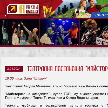
театрална постановка "Майстор
2.04.2024
19.00 часа, Зала "Сливен"
Участват: Георги Мамалев, Тончо Токмакчиев и Камен Воден
"Майсторите на комедията" - супер ТОП шоу, в което участват
Георги Мамалев, Тончо Токмакчиев и Камен Воденичаров.
Тримата любимци и великолепни артисти гостуват в 