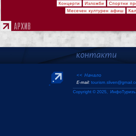
Концерти
Изложби
Спортни пр
Месечен културен афиш
Ка
<< Начало
Е-mail:
tourism.sliven@gmail.
Copyright © 2025, ИнфоТуризъ