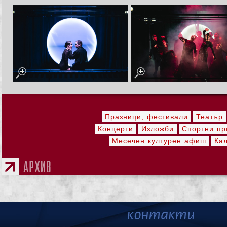
Празници, фестивали
Театър
Концерти
Изложби
Спортни пр
Месечен културен афиш
Ка