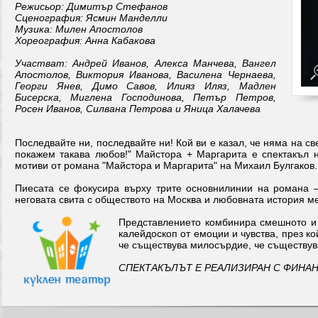
Режисьор: Димитър Стефанов
Сценография: Ясмин Манделли
Музика: Милен Апостолов
Хореография: Анна Кабакова
Участват: Андрей Иванов, Алекса Манчева, Вангел
Апостолов, Виктория Иванова, Василена Чернаева,
Георги Янев, Димо Савов, Илияз Иляз, Мадлен
Бисерска, Миглена Господинова, Петър Петров,
Росен Иванов, Силвана Петрова и Яница Халачева
Последвайте ни, последвайте ни! Кой ви е казал, че няма на св
покажем такава любов!" Майстора + Маргарита е спектакъл н
мотиви от романа "Майстора и Маргарита" на Михаил Булгаков.
Пиесата се фокусира върху трите основнилинии на романа 
неговата свита с обществото на Москва и любовната история м
Представлението комбинира смешното и т
калейдоскоп от емоции и чувства, през к
че съществува милосърдие, че съществува
СПЕКТАКЪЛЪТ Е РЕАЛИЗИРАН С ФИНАН