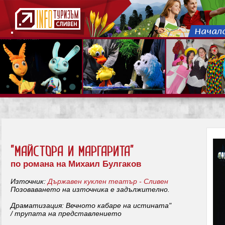
"МАЙСТОРА И МАРГАРИТА"
по романа на Михаил Булгаков
Източник:
Държавен куклен театър - Сливен
Позоваването на източника е задължително.
Драматизация: Вечното кабаре на истината"
/ трупата на представлението