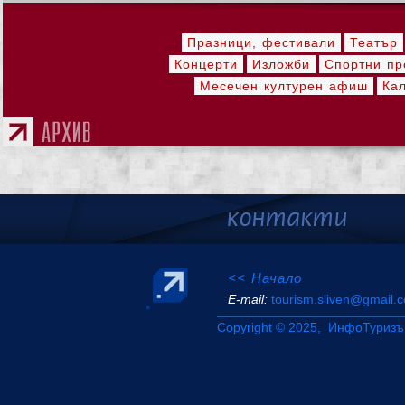
Празници, фестивали
Театър
Концерти
Изложби
Спортни пр
Месечен културен афиш
Ка
<< Начало
Е-mail:
tourism.sliven@gmail.
Copyright © 2025, ИнфоТуризъ