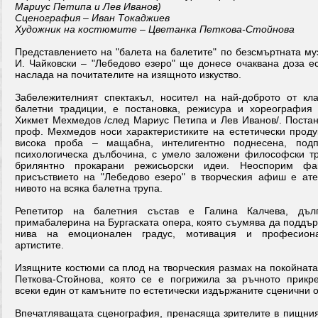
Мариус Петипа и Лев Иванов)
Сценография – Иван Токаджиев
Художник на костюмите – Цветанка Петкова-Стойнова
Представлението на "балета на балетите" по безсмъртната му
И. Чайковски – "Лебедово езеро" ще донесе очаквана доза ес
наслада на почитателите на изящното изкуство.
Забележителният спектакъл, носител на най-доброто от кла
балетни традиции, е постановка, режисура и хореография
Хикмет Мехмедов /след Мариус Петипа и Лев Иванов/. Постан
проф. Мехмедов носи характеристиките на естетически продук
висока проба – мащабна, интелигентно поднесена, под
психологическа дълбочина, с умело заложени философски тр
брилянтно прокарани режисьорски идеи. Неоспорим фа
присъствието на "Лебедово езеро" в творческия афиш е ате
нивото на всяка балетна трупа.
Репетитор на балетния състав е Галина Калчева, дълг
примабалерина на Бургаската опера, която съумява да поддър
нива на емоционален градус, мотивация и професион
артистите.
Изящните костюми са плод на творческия размах на покойната
Петкова-Стойнова, която се е погрижила за ръчното прикр
всеки един от камъните по естетически издържаните сценични о
Впечатляващата сценография, пренасяща зрителите в пищния 