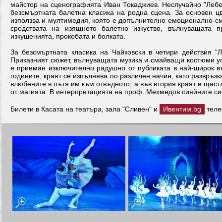
майстор на сценографията Иван Токаджиев. Неслучайно "Лебе
безсмъртната балетна класика на родна сцена. За основен цв
използва и мултимедия, която е допълнително емоционално-см
средствата на изящното балетно изкуство, вълнуващата п
изкушенията, прокобата и болката.
За безсмъртната класика на Чайковски в четири действия "
Приказният сюжет, вълнуващата музика и смайващи костюми ус
е приеман изключително радушно от публиката в най-широк в
годините, краят се изпълнява по различен начин, като развръз
влюбените в пътя им към отвъдното, а във втория краят е щас
от магията. В интерпретацията на проф. Мехмедов сияйните с
Билети в Касата на театъра, зала "Сливен" и
Ивентим.bg
теле