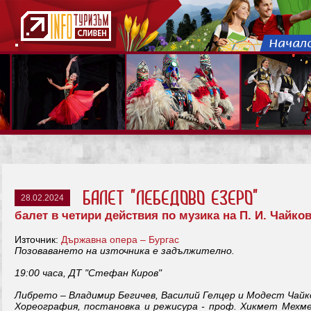
Балет "Лебедово Езеро"
28.02.2024
балет в четири действия по музика на П. И. Чайко
Източник:
Държавна опера – Бургас
Позоваването на източника е задължително.
19:00 часа, ДТ "Стефан Киров"
Либрето – Владимир Бегичев, Василий Гелцер и Модест Чайк
Хореография, постановка и режисура - проф. Хикмет Мехме