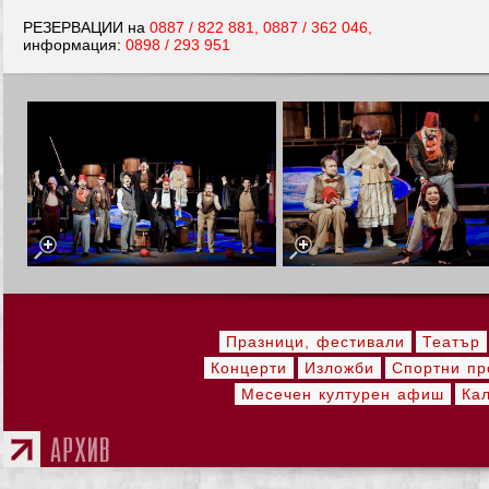
РЕЗЕРВАЦИИ на
0887 / 822 881, 0887 / 362 046,
информация:
0898 / 293 951
Празници, фестивали
Театър
Концерти
Изложби
Спортни пр
Месечен културен афиш
Ка