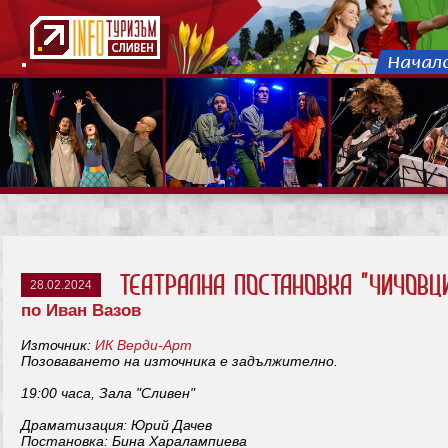
Театрална постановка "Чичовц
28.02.2024
по Иван Вазов
Източник:
ИК Верди-Арт
Позоваването на източника е задължително.
19:00 часа, Зала "Сливен"
Драматизация: Юрий Дачев
Постановка: Бина Харалампиева