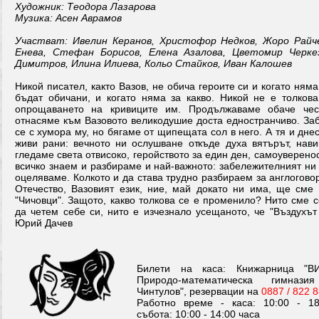
Художник: Теодора Лазарова
Музика: Асен Аврамов
Участват: Ивелин Керанов, Христофор Недков, Жоро Райч
Енева, Стефан Борисов, Елена Азалова, Цветомир Черке
Димитров, Илина Илиева, Кольо Стайков, Иван Калошев
Никой писател, както Вазов, не обича героите си и когато няма
бъдат обичани, и когато няма за какво. Никой не е толков
опрощаването на кривиците им. Продължаваме обаче че
отнасяме към Вазовото великодушие доста едностранчиво. За
се с хумора му, но бягаме от щипещата сол в него. А тя и дне
живи рани: вечното ни ослушване откъде духа вятърът, нави
гледаме света отвисоко, геройството за един ден, самоуверенос
всичко знаем и разбираме и най-важното: забележителният ни
оцеляваме. Колкото и да става трудно разбираем за англогов
Отечество, Вазовият език, ние, май докато ни има, ще сме "
"Чичовци". Защото, какво толкова се е променило? Нито сме 
да четем себе си, нито е изчезнало усещаното, че "Въздухът
Юрий Дачев
Билети на каса: Книжарница "В
Природо-математическа гимнази
Чинтулов", резервации на
0887 / 822 
Работно време - каса: 10:00 - 18
събота: 10:00 - 14:00 часа