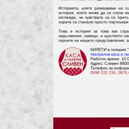
Историята, която разказваме на с
история, която може да се случи в
изглежда, че чувствата са се прит
хората са станали просто партньори 
Това е история за това как стра
задължения, навици, а щастието на
героите на нашето представление, з
БИЛЕТИ в галерия 
театрална каса и г
Работно време: 10.0
Адрес
:
Сливен 8800
Телефон за информ
0898 332 235, 0876