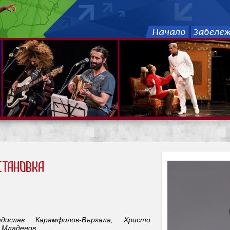
тановка
дислав Карамфилов-Въргала, Христо
 Младенов