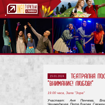
театрална пос
15.01.2024
"ВНИМАНИЕ! ЛЮБОВ!"
19.00 часа, Зала "Зора"
Участват: Аня Пенчева, Вла
Чешмеджиев, Петя Дикова, Свежен