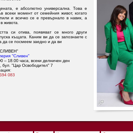
цената, е абсолютно универсална. Това е
ъв всеки момент от семейния живот, когато
ъпили и всичко се е превърнало в навик, а
в живота.
стта си отива, появяват се много други
пуска къщата. Каним ви да се запознаете с
а да се посмеем заедно и да ви
"СЛИВЕН"
алерия "Сливен"
0 – 18.00 часа, всеки делничен ден
, бул. "Цар Освободител" 7
ация:
 694 083