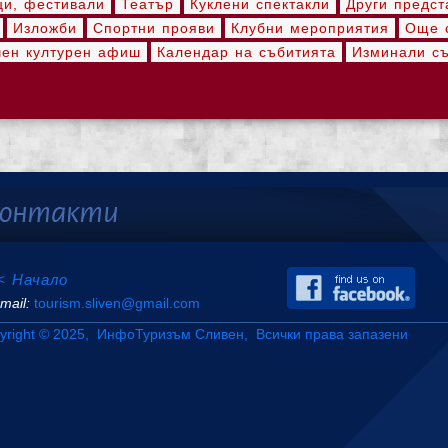
ци, фестивали
Театър
Куклени спектакли
Други предст
Изложби
Спортни прояви
Клубни мероприятия
Още с
ен културен афиш
Календар на събитията
Изминали с
< Начало
mail:
tourism.sliven@gmail.com
yright © 2025, ИнфоТуризъм Сливен, Всички права запазени