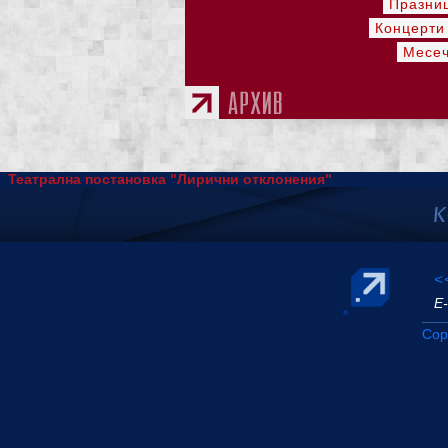
Празни
Концерти
Месеч
Театрална постановка "Лирични отклонения"
<
Е-
Cop