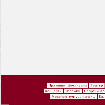
Празници, фестивали
Театър
Концерти
Изложби
Спортни пр
Месечен културен афиш
Ка