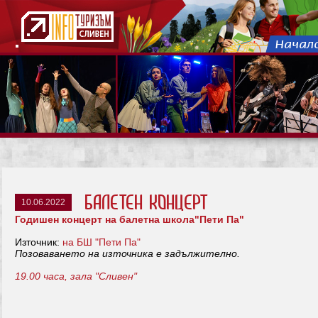
Балетен концерт
10.06.2022
Годишен концерт на балетна школа"Пети Па"
Източник:
на БШ "Пети Па"
Позоваването на източника е задължително.
19.00 часа, зала "Сливен"