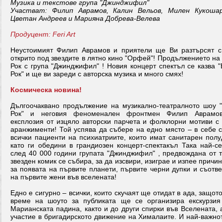
Музика и текстове група "Джинджифил"
Участват: Филип Аврамов, Калин Вельов, Милен Кукошар
Цветан Андреев и Марияна Добрева-Велева
Продуцент: Feri Art
Неустоимият Филип Аврамов и приятели ще Ви разтърсят с
открито под звездите в лятно кино "Орфей"! Продължението на
Рок с група "Джинджифил" ! Новия концерт спектъл се казва 
Рок" и ще ви зареди с авторска музика и много смях!
Космическа новина!
Дългоочаквано продължение на музикално-театралното шоу "
Рок" и неговия феноменален фронтмен Филип Аврамо
експлозия от изцяло авторски парчета и фолклорни мотиви с 
аранжименти! Той успява да събере на едно място – в себе с
всички пациенти на психиатриите, които имат санитарен полу
като ги обедини в грандиозен концерт-спектакъл Така най-се
след 40 000 години групата "Джинджифил" , предвождана от т
звезден комик се събира, за да изсвири, изиграе и изпее причи
за появата на първите планети, първите черни дупки и съотв
на първите жени във вселената!
Едно е сигурно – всички, които скучаят ще отидат в ада, защот
време на шоуто за публиката ще се организира екскурзия
Марианската падина, както и до други спирки във Вселената, 
участие в бригадирското движение на Хималаите. И най-важнот