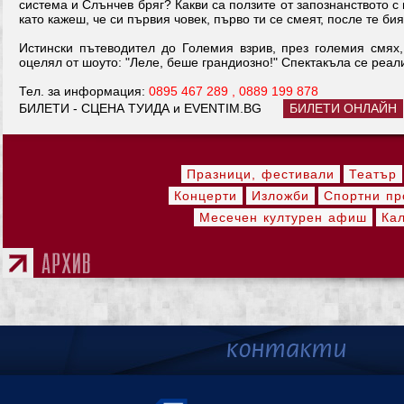
система и Слънчев бряг? Какви са ползите от запознанството 
като кажеш, че си първия човек, първо ти се смеят, после те би
Истински пътеводител до Големия взрив, през големия смях,
оцелял от шоуто: "Леле, беше грандиозно!" Спектакъла се реал
Тел. за информация:
0895 467 289 , 0889 199 878
БИЛЕТИ - СЦЕНА ТУИДА и EVENTIM.BG
БИЛЕТИ ОНЛАЙН
Празници, фестивали
Театър
Концерти
Изложби
Спортни пр
Месечен културен афиш
Ка