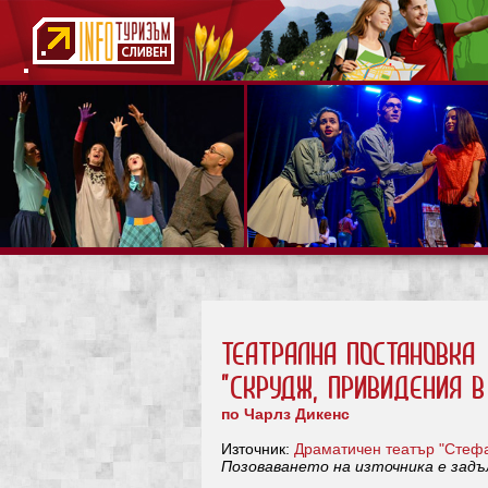
Театрална постановка
"Скрудж, привидения в
по Чарлз Дикенс
Източник:
Драматичен театър "Стефа
Позоваването на източника е зад