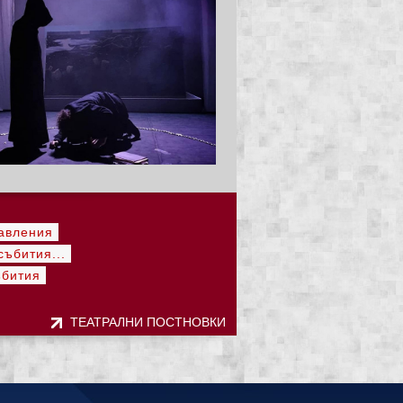
авления
ъбития...
ъбития
ТЕАТРАЛНИ ПОСТНОВКИ