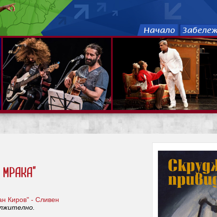
 мрака"
н Киров" - Сливен
ължително.