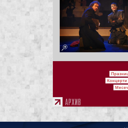
Празни
Концерти
Месеч