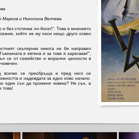
ова
 Марков и Николина Велчева.
р и без стотинка по-богат!". Това е мнението
разник, който не му носи нищо друго освен
естният скъперник никога не би направил
"Тъмнината е евтина и за това я харесвам!",
къл се от семейство и морални ценности в
ечовечен.
 всичко се преобръща и пред него се
ожността и надеждата за едно ново начало.
но един сън да промени човека? Не сън, а
е това!