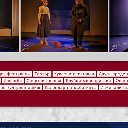
ци, фестивали
Театър
Куклени спектакли
Други предст
Изложби
Спортни прояви
Клубни мероприятия
Още с
ен културен афиш
Календар на събитията
Изминали с