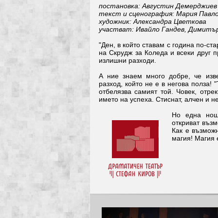
постановка: Августин Демерджиев
текст и сценография: Мария Павл
художник: Александра Цветкова
участват: Ивайло Гандев, Димитър
"Ден, в който ставам с година по-ста
на Скрудж за Коледа и всеки друг п
излишни разходи.
А ние знаем много добре, че изв
разход, който не е в негова полза! 
отбелязва самият той. Човек, отре
името на успеха. Стиснат, алчен и н
Но една нощ
откриват възм
Как е възмож
магия! Магия 